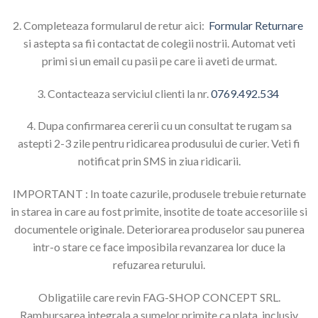
2. Completeaza formularul de retur aici:
Formular Returnare
si astepta sa fii contactat de colegii nostrii. Automat veti
primi si un email cu pasii pe care ii aveti de urmat.
3. Contacteaza serviciul clienti la nr.
0769.492.534
4. Dupa confirmarea cererii cu un consultat te rugam sa
astepti 2-3 zile pentru ridicarea produsului de curier. Veti fi
notificat prin SMS in ziua ridicarii.
IMPORTANT : In toate cazurile, produsele trebuie returnate
in starea in care au fost primite, insotite de toate accesoriile si
documentele originale. Deteriorarea produselor sau punerea
intr-o stare ce face imposibila revanzarea lor duce la
refuzarea returului.
Obligatiile care revin FAG-SHOP CONCEPT SRL.
Rambursarea integrala a sumelor primite ca plata, inclusiv