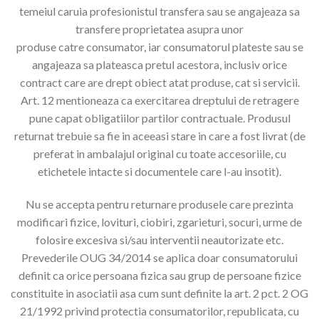
temeiul caruia profesionistul transfera sau se angajeaza sa
transfere proprietatea asupra unor
produse catre consumator, iar consumatorul plateste sau se
angajeaza sa plateasca pretul acestora, inclusiv orice
contract care are drept obiect atat produse, cat si servicii.
Art. 12 mentioneaza ca exercitarea dreptului de retragere
pune capat obligatiilor partilor contractuale. Produsul
returnat trebuie sa fie in aceeasi stare in care a fost livrat (de
preferat in ambalajul original cu toate accesoriile, cu
etichetele intacte si documentele care l-au insotit).
Nu se accepta pentru returnare produsele care prezinta
modificari fizice, lovituri, ciobiri, zgarieturi, socuri, urme de
folosire excesiva si/sau interventii neautorizate etc.
Prevederile OUG 34/2014 se aplica doar consumatorului
definit ca orice persoana fizica sau grup de persoane fizice
constituite in asociatii asa cum sunt definite la art. 2 pct. 2 OG
21/1992 privind protectia consumatorilor, republicata, cu