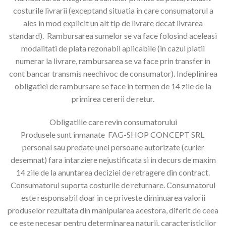
costurile livrarii (exceptand situatia in care consumatorul a
ales in mod explicit un alt tip de livrare decat livrarea
standard). Rambursarea sumelor se va face folosind aceleasi
modalitati de plata rezonabil aplicabile (in cazul platii
numerar la livrare, rambursarea se va face prin transfer in
cont bancar transmis neechivoc de consumator). Indeplinirea
obligatiei de rambursare se face in termen de 14 zile de la
primirea cererii de retur.
Obligatiile care revin consumatorului
Produsele sunt inmanate FAG-SHOP CONCEPT SRL
personal sau predate unei persoane autorizate (curier
desemnat) fara intarziere nejustificata si in decurs de maxim
14 zile de la anuntarea deciziei de retragere din contract.
Consumatorul suporta costurile de returnare. Consumatorul
este responsabil doar in ce priveste diminuarea valorii
produselor rezultata din manipularea acestora, diferit de ceea
ce este necesar pentru determinarea naturii, caracteristicilor