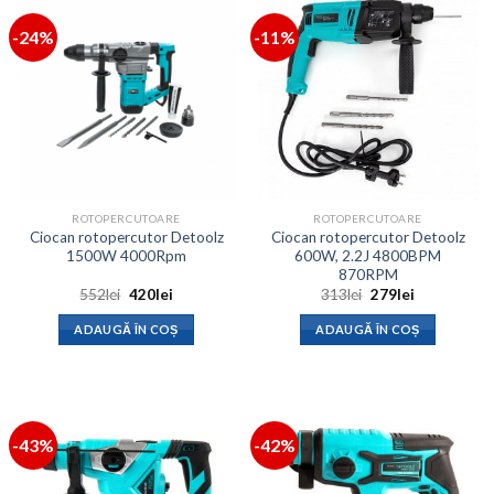
-24%
-11%
ROTOPERCUTOARE
ROTOPERCUTOARE
Ciocan rotopercutor Detoolz
Ciocan rotopercutor Detoolz
1500W 4000Rpm
600W, 2.2J 4800BPM
870RPM
Prețul
Prețul
Prețul
Prețul
552
lei
420
lei
313
lei
279
lei
inițial
curent
inițial
curent
a
este:
a
este:
ADAUGĂ ÎN COȘ
ADAUGĂ ÎN COȘ
fost:
420lei.
fost:
279lei.
552lei.
313lei.
-43%
-42%