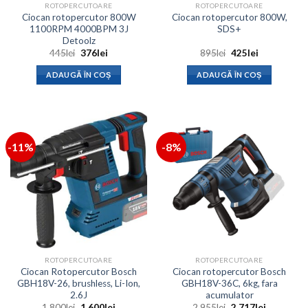
ROTOPERCUTOARE
ROTOPERCUTOARE
Ciocan rotopercutor 800W
Ciocan rotopercutor 800W,
1100RPM 4000BPM 3J
SDS+
Detoolz
Prețul
Prețul
Prețul
Prețul
445
lei
376
lei
895
lei
425
lei
inițial
curent
inițial
curent
a
este:
a
este:
ADAUGĂ ÎN COȘ
ADAUGĂ ÎN COȘ
fost:
376lei.
fost:
425lei.
445lei.
895lei.
-11%
-8%
ROTOPERCUTOARE
ROTOPERCUTOARE
Ciocan Rotopercutor Bosch
Ciocan rotopercutor Bosch
GBH18V-26, brushless, Li-Ion,
GBH18V-36C, 6kg, fara
2.6J
acumulator
Prețul
Prețul
Prețul
Prețul
1,800
lei
1,600
lei
2,955
lei
2,717
lei