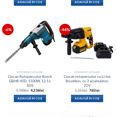
a
este:
a
este:
ADAUGĂ ÎN COȘ
ADAUGĂ ÎN COȘ
fost:
3,450lei.
fost:
4,000lei.
3,900lei.
5,000lei.
-6%
-44%
ROTOPERCUTOARE
ROTOPERCUTOARE
Ciocan Rotopercutor Bsoch
Ciocan rotopercutor cu Li-ion
GBH8-45D, 1500W, 12.5J,
Brushless, cu 2 acumulator,
SDS
21V
Prețul
Prețul
Prețul
Prețul
4,488
lei
4,236
lei
1,355
lei
765
lei
inițial
curent
inițial
curent
a
este:
a
este:
ADAUGĂ ÎN COȘ
ADAUGĂ ÎN COȘ
fost:
4,236lei.
fost:
765lei.
4,488lei.
1,355lei.