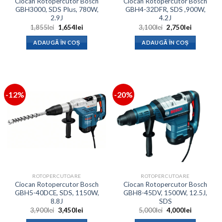
Ciocan Rotopercutor Bosch
Ciocan Rotopercutor Bosch
GBH3000, SDS Plus, 780W,
GBH4-32DFR, SDS ,900W,
2.9J
4.2J
Prețul
Prețul
Prețul
Prețul
1,855
lei
1,654
lei
3,100
lei
2,750
lei
inițial
curent
inițial
curent
a
este:
a
este:
ADAUGĂ ÎN COȘ
ADAUGĂ ÎN COȘ
fost:
1,654lei.
fost:
2,750lei.
1,855lei.
3,100lei.
-12%
-20%
ROTOPERCUTOARE
ROTOPERCUTOARE
Ciocan Rotopercutor Bosch
Ciocan Rotopercutor Bosch
GBH5-40DCE, SDS, 1150W,
GBH8-45DV, 1500W, 12.5J,
8.8J
SDS
Prețul
Prețul
Prețul
Prețul
3,900
lei
3,450
lei
5,000
lei
4,000
lei
inițial
curent
inițial
curent