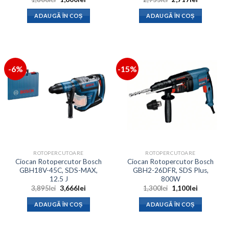
inițial
curent
inițial
curent
a
este:
a
este:
ADAUGĂ ÎN COȘ
ADAUGĂ ÎN COȘ
fost:
1,600lei.
fost:
2,717lei.
1,800lei.
2,955lei.
-6%
-15%
ROTOPERCUTOARE
ROTOPERCUTOARE
Ciocan Rotopercutor Bosch
Ciocan Rotopercutor Bosch
GBH18V-45C, SDS-MAX,
GBH2-26DFR, SDS Plus,
12.5 J
800W
Prețul
Prețul
Prețul
Prețul
3,895
lei
3,666
lei
1,300
lei
1,100
lei
inițial
curent
inițial
curent
a
este:
a
este:
ADAUGĂ ÎN COȘ
ADAUGĂ ÎN COȘ
fost:
3,666lei.
fost:
1,100lei.
3,895lei.
1,300lei.