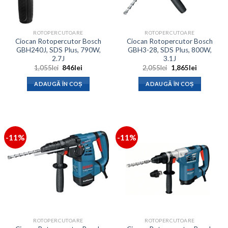
ROTOPERCUTOARE
ROTOPERCUTOARE
Ciocan Rotopercutor Bosch
Ciocan Rotopercutor Bosch
GBH240J, SDS Plus, 790W,
GBH3-28, SDS Plus, 800W,
2.7J
3.1J
Prețul
Prețul
Prețul
Prețul
1,055
lei
846
lei
2,055
lei
1,865
lei
inițial
curent
inițial
curent
a
este:
a
este:
ADAUGĂ ÎN COȘ
ADAUGĂ ÎN COȘ
fost:
846lei.
fost:
1,865lei.
1,055lei.
2,055lei.
-11%
-11%
ROTOPERCUTOARE
ROTOPERCUTOARE