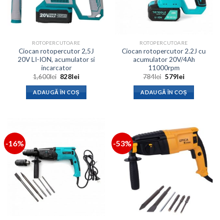
ROTOPERCUTOARE
ROTOPERCUTOARE
Ciocan rotopercutor 2,5J
Ciocan rotopercutor 2.2J cu
20V LI-ION, acumulator si
acumulator 20V/4Ah
incarcator
11000rpm
Prețul
Prețul
Prețul
Prețul
1,600
lei
828
lei
784
lei
579
lei
inițial
curent
inițial
curent
a
este:
a
este:
ADAUGĂ ÎN COȘ
ADAUGĂ ÎN COȘ
fost:
828lei.
fost:
579lei.
1,600lei.
784lei.
-16%
-53%