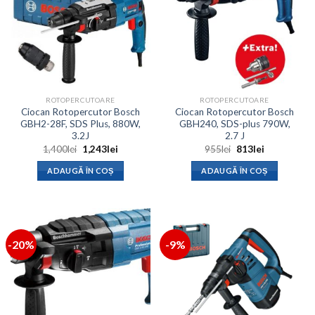
ROTOPERCUTOARE
ROTOPERCUTOARE
Ciocan Rotopercutor Bosch
Ciocan Rotopercutor Bosch
GBH2-28F, SDS Plus, 880W,
GBH240, SDS-plus 790W,
3.2J
2.7 J
Prețul
Prețul
Prețul
Prețul
1,400
lei
1,243
lei
955
lei
813
lei
inițial
curent
inițial
curent
a
este:
a
este:
ADAUGĂ ÎN COȘ
ADAUGĂ ÎN COȘ
fost:
1,243lei.
fost:
813lei.
1,400lei.
955lei.
-20%
-9%