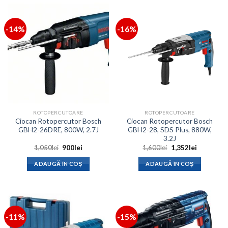
-14%
-16%
ROTOPERCUTOARE
ROTOPERCUTOARE
Ciocan Rotopercutor Bosch
Ciocan Rotopercutor Bosch
GBH2-26DRE, 800W, 2.7J
GBH2-28, SDS Plus, 880W,
3.2J
Prețul
Prețul
Prețul
Prețul
1,050
lei
900
lei
1,600
lei
1,352
lei
inițial
curent
inițial
curent
a
este:
a
este:
ADAUGĂ ÎN COȘ
ADAUGĂ ÎN COȘ
fost:
900lei.
fost:
1,352lei.
1,050lei.
1,600lei.
-11%
-15%