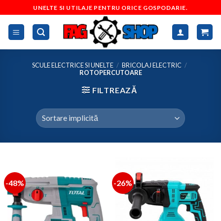
Skip
UNELTE SI UTILAJE PENTRU ORICE GOSPODARIE.
to
content
SCULE ELECTRICE SI UNELTE
/
BRICOLAJ ELECTRIC
/
ROTOPERCUTOARE
FILTREAZĂ
-48%
-26%