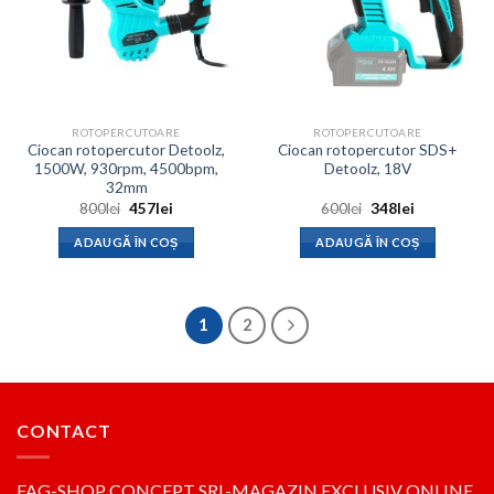
ROTOPERCUTOARE
ROTOPERCUTOARE
Ciocan rotopercutor Detoolz,
Ciocan rotopercutor SDS+
1500W, 930rpm, 4500bpm,
Detoolz, 18V
32mm
Prețul
Prețul
Prețul
Prețul
800
lei
457
lei
600
lei
348
lei
inițial
curent
inițial
curent
a
este:
a
este:
ADAUGĂ ÎN COȘ
ADAUGĂ ÎN COȘ
fost:
457lei.
fost:
348lei.
800lei.
600lei.
1
2
CONTACT
FAG-SHOP CONCEPT SRL-MAGAZIN EXCLUSIV ONLINE