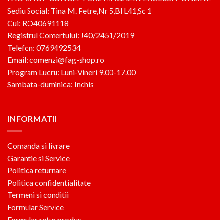
Sediu Social: Tina M. Petre,Nr 5,Bl L41,Sc 1
Cui: RO40691118
Registrul Comertului: J40/2451/2019
Telefon: 0769492534
Email: comenzi@fag-shop.ro
Program Lucru: Luni-Vineri 9.00-17.00
Sambata-duminica: Inchis
INFORMATII
Comanda si livrare
Garantie si Service
Politica returnare
Politica confidentialitate
Termeni si conditii
Formular Service
Formular retur produs