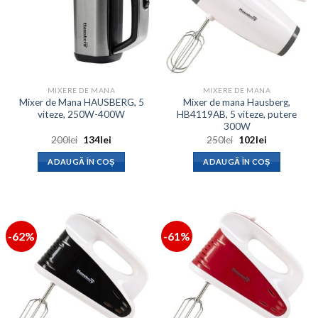
MIXERE DE MANA
MIXERE DE MANA
Mixer de Mana HAUSBERG, 5
Mixer de mana Hausberg,
viteze, 250W-400W
HB4119AB, 5 viteze, putere
300W
Prețul
Prețul
Prețul
Prețul
200
lei
134
lei
250
lei
102
lei
inițial
curent
inițial
curent
a
este:
a
este:
ADAUGĂ ÎN COȘ
ADAUGĂ ÎN COȘ
fost:
134lei.
fost:
102lei.
200lei.
250lei.
-62%
-61%