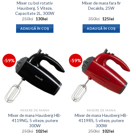
Mixer cu bol rotativ
Mixer de mana fara fir
Hausberg, 5 Viteze,
Decakila, 25W
Capacitate 2L, 300W
Prețul
Prețul
Prețul
Prețul
250
lei
130
lei
350
lei
125
lei
inițial
curent
inițial
curent
a
este:
a
este:
ADAUGĂ ÎN COȘ
ADAUGĂ ÎN COȘ
fost:
130lei.
fost:
125lei.
250lei.
350lei.
-59%
-59%
MIXERE DE MANA
MIXERE DE MANA
Mixer de mana Hausberg HB-
Mixer de mana Hausberg HB-
4119NG, 5 viteze, putere
4119RS, 5 viteze, putere
300W
300W
Prețul
Prețul
Prețul
Prețul
250
lei
102
lei
250
lei
102
lei
inițial
curent
inițial
curent