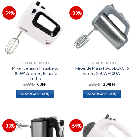
-59%
-33%
MIXERE DE MANA
MIXERE DE MANA
Mixer de mana Hausberg,
Mixer de Mana HAUSBERG, 5
300W ,5 viteze, Functie
viteze, 250W-400W
Turbo
Prețul
Prețul
Prețul
Prețul
200
lei
83
lei
200
lei
134
lei
inițial
curent
inițial
curent
a
este:
a
este:
ADAUGĂ ÎN COȘ
ADAUGĂ ÎN COȘ
fost:
83lei.
fost:
134lei.
200lei.
200lei.
-33%
-59%