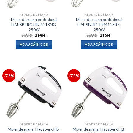
MIXERE DE MANA
MIXERE DE MANA
Mixer de mana profesional
Mixer de mana profesional
HAUSBERG HB-4118NG,
HAUSBERG HB4118RS,
250W
250W
Prețul
Prețul
Prețul
Prețul
300
lei
114
lei
300
lei
116
lei
inițial
curent
inițial
curent
a
este:
a
este:
ADAUGĂ ÎN COȘ
ADAUGĂ ÎN COȘ
fost:
114lei.
fost:
116lei.
300lei.
300lei.
-73%
-73%
MIXERE DE MANA
MIXERE DE MANA
Mixer de mana, Hausberg HB-
Mixer de mana, Hausberg HB-