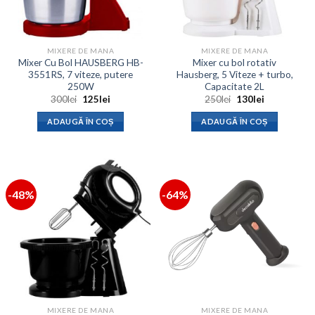
MIXERE DE MANA
MIXERE DE MANA
Mixer Cu Bol HAUSBERG HB-
Mixer cu bol rotativ
3551RS, 7 viteze, putere
Hausberg, 5 Viteze + turbo,
250W
Capacitate 2L
Prețul
Prețul
Prețul
Prețul
300
lei
125
lei
250
lei
130
lei
inițial
curent
inițial
curent
a
este:
a
este:
ADAUGĂ ÎN COȘ
ADAUGĂ ÎN COȘ
fost:
125lei.
fost:
130lei.
300lei.
250lei.
-48%
-64%
MIXERE DE MANA
MIXERE DE MANA