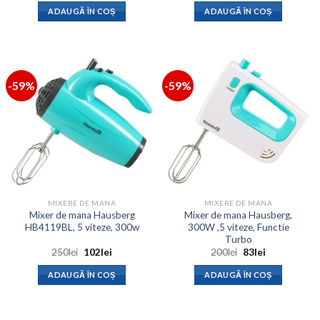
a
este:
a
este:
ADAUGĂ ÎN COȘ
ADAUGĂ ÎN COȘ
fost:
102lei.
fost:
102lei.
250lei.
250lei.
-59%
-59%
MIXERE DE MANA
MIXERE DE MANA
Mixer de mana Hausberg
Mixer de mana Hausberg,
HB4119BL, 5 viteze, 300w
300W ,5 viteze, Functie
Turbo
Prețul
Prețul
Prețul
Prețul
250
lei
102
lei
200
lei
83
lei
inițial
curent
inițial
curent
a
este:
a
este:
ADAUGĂ ÎN COȘ
ADAUGĂ ÎN COȘ
fost:
102lei.
fost:
83lei.
250lei.
200lei.