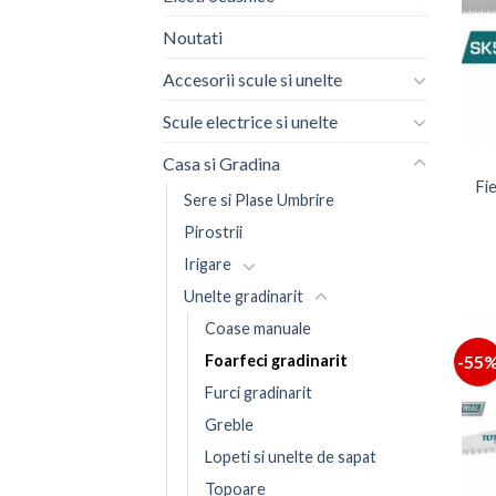
Noutati
Accesorii scule si unelte
Scule electrice si unelte
Casa si Gradina
Fi
Sere si Plase Umbrire
Pirostrii
Irigare
Unelte gradinarit
Coase manuale
-55
Foarfeci gradinarit
Furci gradinarit
Greble
Lopeti si unelte de sapat
Topoare