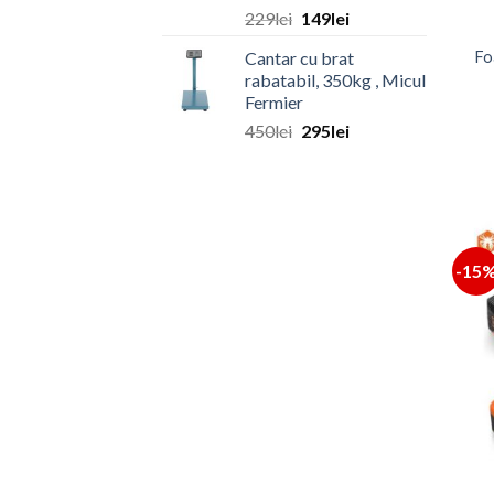
Prețul
Prețul
229
lei
149
lei
inițial
curent
Fo
Cantar cu brat
a
este:
rabatabil, 350kg , Micul
fost:
149lei.
Fermier
229lei.
Prețul
Prețul
450
lei
295
lei
inițial
curent
a
este:
fost:
295lei.
450lei.
-15