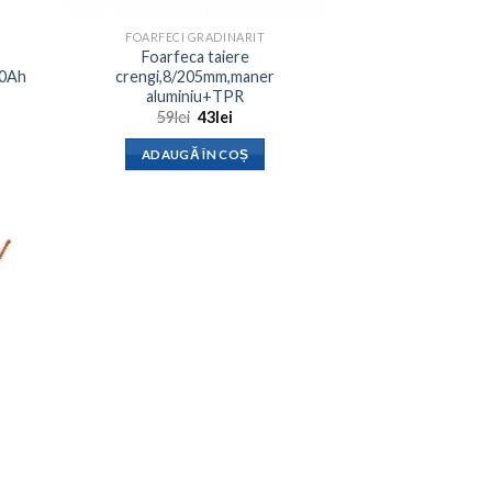
FOARFECI GRADINARIT
Foarfeca taiere
.0Ah
crengi,8/205mm,maner
aluminiu+TPR
Prețul
Prețul
59
lei
43
lei
t
inițial
curent
a
este:
ADAUGĂ ÎN COȘ
fost:
43lei.
59lei.