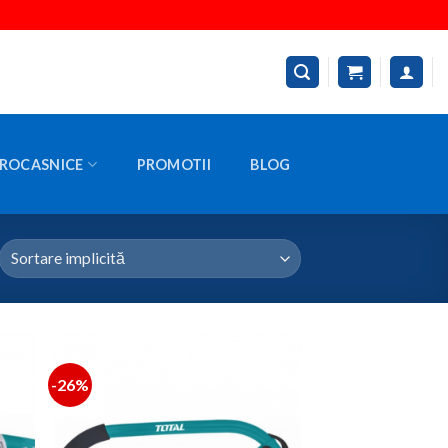
ROCASNICE
PROMOTII
BLOG
-26%