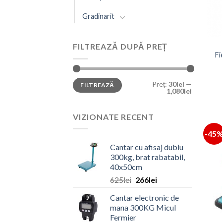
Gradinarit
FILTREAZĂ DUPĂ PREȚ
Fi
Preț
Preț
Preț:
30lei
—
FILTREAZĂ
minim
maxim
1,080lei
VIZIONATE RECENT
-45
Cantar cu afisaj dublu
300kg, brat rabatabil,
40x50cm
Prețul
Prețul
625
lei
266
lei
inițial
curent
Cantar electronic de
a
este:
mana 300KG Micul
fost:
266lei.
Fermier
625lei.