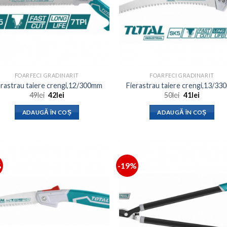
FOARFECI GRADINARIT
FOARFECI GRADINARIT
erastrau taiere crengi,12/300mm
Fierastrau taiere crengi,13/3
Prețul
Prețul
Prețul
Prețul
49
lei
42
lei
50
lei
41
lei
inițial
curent
inițial
curent
a
este:
a
este:
ADAUGĂ ÎN COȘ
ADAUGĂ ÎN COȘ
fost:
42lei.
fost:
41lei.
49lei.
50lei.
%
-19%