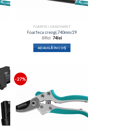
FOARFECI GRADINARIT
Foarfeca crengi,740mm/29
Prețul
Prețul
89
lei
74
lei
inițial
curent
a
este:
ADAUGĂ ÎN COȘ
fost:
74lei.
89lei.
-27%