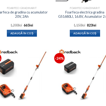
FOARFECI GRADINARIT
FOARFECI GRADINARIT
arfeca de gradina cu acumulator
Foarfeca electrica gradina
20V, 2Ah
GS1680LI, 16.8V, Acumulator 2
Prețul
Prețul
Prețul
Prețul
1,200
lei
665
lei
1,150
lei
823
lei
inițial
curent
inițial
curen
a
este:
a
este:
ADAUGĂ ÎN COȘ
ADAUGĂ ÎN COȘ
fost:
665lei.
fost:
823lei.
1,200lei.
1,150lei.
%
-24%