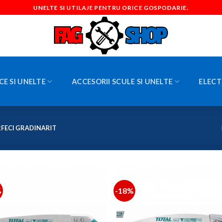
UNELTE SI UTILAJE PENTRU ORICE GOSPODARIE.
CE SI UNELTE
ACCESORII SCULE SI UNELTE
ELECT
FECI GRADINARIT
%
-18%