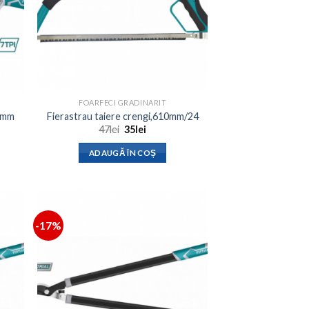
FOARFECI GRADINARIT
30mm
Fierastrau taiere crengi,610mm/24
Prețul
Prețul
47
lei
35
lei
inițial
curent
a
este:
ADAUGĂ ÎN COȘ
fost:
35lei.
47lei.
-17%