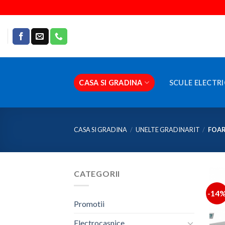
Skip
to
content
CASA SI GRADINA
SCULE ELECTRI
CASA SI GRADINA
/
UNELTE GRADINARIT
/
FOAR
CATEGORII
-14
Promotii
Electrocasnice