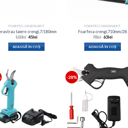
FOARFECI GRADINARIT
FOARFECI GRADINARIT
erastrau taiere crengi,7/180mm
Foarfeca crengi,710mm/28
Prețul
Prețul
Prețul
Prețul
100
lei
45
lei
78
lei
63
lei
inițial
curent
inițial
curent
a
este:
a
este:
ADAUGĂ ÎN COȘ
ADAUGĂ ÎN COȘ
fost:
45lei.
fost:
63lei.
100lei.
78lei.
%
-28%