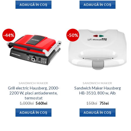
a
este:
a
este:
ADAUGĂ ÎN COȘ
ADAUGĂ ÎN COȘ
fost:
276lei.
fost:
560lei.
400lei.
1,000lei.
-44%
-50%
SANDWICH MAKER
SANDWICH MAKER
Grill electric Hausberg, 2000-
Sandwich Maker Hausberg
2200 W, placi antiaderente,
HB-3510, 800 w, Alb
termostat
Prețul
Prețul
Prețul
Prețul
1,000
lei
560
lei
150
lei
75
lei
inițial
curent
inițial
curent
a
este:
a
este:
ADAUGĂ ÎN COȘ
ADAUGĂ ÎN COȘ
fost:
560lei.
fost:
75lei.
1,000lei.
150lei.