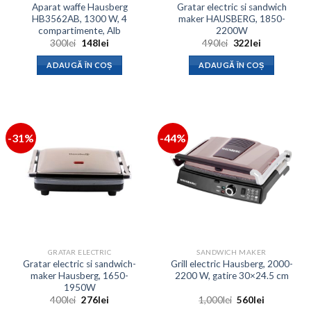
Aparat waffe Hausberg
Gratar electric si sandwich
HB3562AB, 1300 W, 4
maker HAUSBERG, 1850-
compartimente, Alb
2200W
Prețul
Prețul
Prețul
Prețul
300
lei
148
lei
490
lei
322
lei
inițial
curent
inițial
curent
a
este:
a
este:
ADAUGĂ ÎN COȘ
ADAUGĂ ÎN COȘ
fost:
148lei.
fost:
322lei.
300lei.
490lei.
-31%
-44%
GRATAR ELECTRIC
SANDWICH MAKER
Gratar electric si sandwich-
Grill electric Hausberg, 2000-
maker Hausberg, 1650-
2200 W, gatire 30×24.5 cm
1950W
Prețul
Prețul
Prețul
Prețul
400
lei
276
lei
1,000
lei
560
lei
inițial
curent
inițial
curent