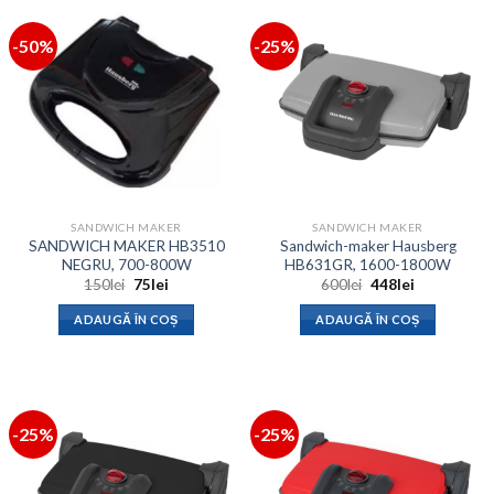
-50%
-25%
SANDWICH MAKER
SANDWICH MAKER
SANDWICH MAKER HB3510
Sandwich-maker Hausberg
NEGRU, 700-800W
HB631GR, 1600-1800W
Prețul
Prețul
Prețul
Prețul
150
lei
75
lei
600
lei
448
lei
inițial
curent
inițial
curent
a
este:
a
este:
ADAUGĂ ÎN COȘ
ADAUGĂ ÎN COȘ
fost:
75lei.
fost:
448lei.
150lei.
600lei.
-25%
-25%