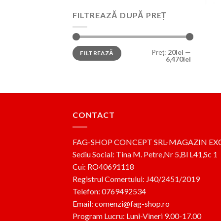
FILTREAZĂ DUPĂ PREȚ
Preț
Preț
Preț:
20lei
—
FILTREAZĂ
minim
maxim
6,470lei
CONTACT
FAG-SHOP CONCEPT SRL-MAGAZIN EX
Sediu Social: Tina M. Petre,Nr 5,Bl L41,Sc 1
Cui: RO40691118
Registrul Comertului: J40/2451/2019
Telefon: 0769492534
Email: comenzi@fag-shop.ro
Program Lucru: Luni-Vineri 9.00-17.00