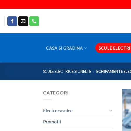
Skip
to
content
CASA SI GRADINA
SCULE ELECTRI
SCULE ELECTRICE SI UNELTE
/
ECHIPAMENTE ELE
CATEGORII
Electrocasnice
Promotii