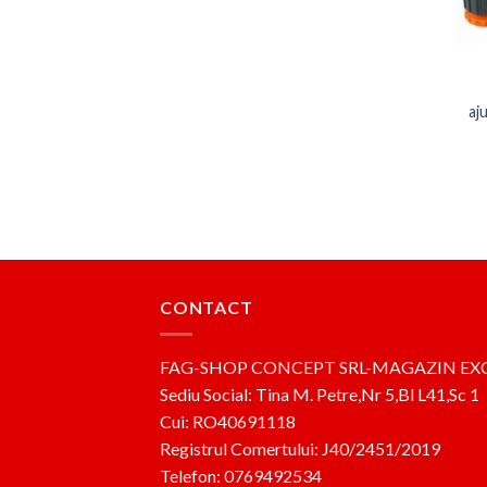
aj
CONTACT
FAG-SHOP CONCEPT SRL-MAGAZIN EX
Sediu Social: Tina M. Petre,Nr 5,Bl L41,Sc 1
Cui: RO40691118
Registrul Comertului: J40/2451/2019
Telefon: 0769492534