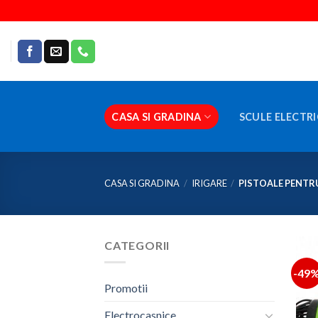
Skip
to
content
CASA SI GRADINA
SCULE ELECTRI
CASA SI GRADINA
/
IRIGARE
/
PISTOALE PENTR
CATEGORII
-49
Promotii
Electrocasnice