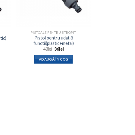
PISTOALE PENTRU STROPIT
Pistol pentru udat 8
tic)
functii(plastic+metal)
Prețul
Prețul
43
lei
36
lei
inițial
curent
a
este:
ADAUGĂ ÎN COȘ
fost:
36lei.
43lei.