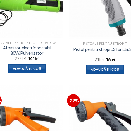
PARATE PENTRU STROPIT GRADINA
PISTOALE PENTRU STROPIT
Atomizor electric portabil
Pistol pentru stropit,3 functii,
80W,Pulverizator
Prețul
Prețul
275
lei
141
lei
Prețul
Prețul
21
lei
16
lei
inițial
curent
inițial
curent
a
este:
a
este:
ADAUGĂ ÎN COȘ
ADAUGĂ ÎN COȘ
fost:
141lei.
fost:
16lei.
275lei.
21lei.
%
-29%