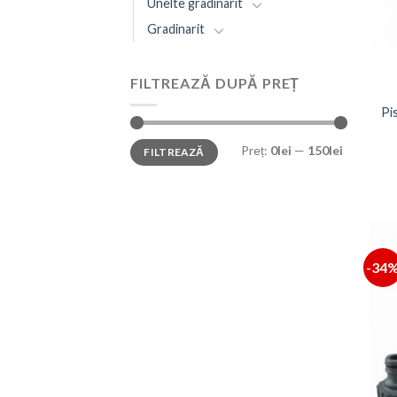
Unelte gradinarit
Gradinarit
FILTREAZĂ DUPĂ PREȚ
Pis
Preț
Preț
Preț:
0lei
—
150lei
FILTREAZĂ
minim
maxim
-34