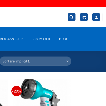
ROCASNICE
PROMOTII
BLOG
-29%