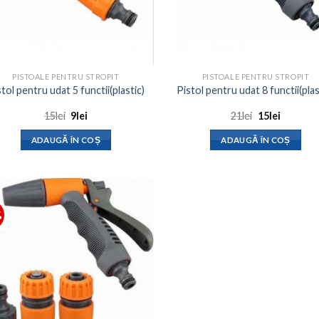
PISTOALE PENTRU STROPIT
PISTOALE PENTRU STROPIT
tol pentru udat 5 functii(plastic)
Pistol pentru udat 8 functii(plas
Prețul
Prețul
Prețul
Prețul
15
lei
9
lei
21
lei
15
lei
inițial
curent
inițial
curent
a
este:
a
este:
ADAUGĂ ÎN COȘ
ADAUGĂ ÎN COȘ
fost:
9lei.
fost:
15lei.
15lei.
21lei.
%