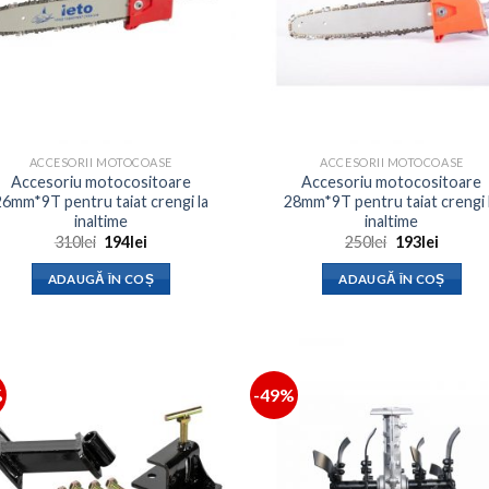
ACCESORII MOTOCOASE
ACCESORII MOTOCOASE
Accesoriu motocositoare
Accesoriu motocositoare
26mm*9T pentru taiat crengi la
28mm*9T pentru taiat crengi 
inaltime
inaltime
Prețul
Prețul
Prețul
Prețul
310
lei
194
lei
250
lei
193
lei
inițial
curent
inițial
curent
a
este:
a
este:
ADAUGĂ ÎN COȘ
ADAUGĂ ÎN COȘ
fost:
194lei.
fost:
193lei.
310lei.
250lei.
%
-49%