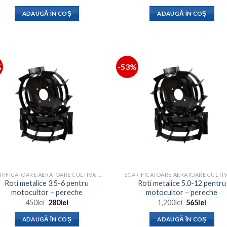
inițial
curent
inițial
curent
a
este:
a
este:
ADAUGĂ ÎN COȘ
ADAUGĂ ÎN COȘ
fost:
213lei.
fost:
157lei.
390lei.
250lei.
%
-53%
SCARIFICATOARE AERATOARE CULTIVATOARE
Roti metalice 3.5-6 pentru
Roti metalice 5.0-12 pentru
motocultor – pereche
motocultor – pereche
Prețul
Prețul
Prețul
Prețul
450
lei
280
lei
1,200
lei
565
lei
inițial
curent
inițial
curen
a
este:
a
este:
ADAUGĂ ÎN COȘ
ADAUGĂ ÎN COȘ
fost:
280lei.
fost:
565lei.