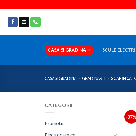
Skip
to
content
CASA SI GRADINA
SCULE ELECTRI
CASA SI GRADINA
/
GRADINARIT
/
SCARIFICAT
CATEGORII
-37
Promotii
Electrocasnice