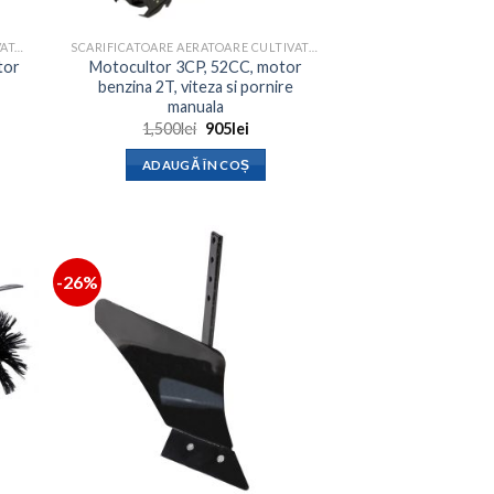
SCARIFICATOARE AERATOARE CULTIVATOARE
SCARIFICATOARE AERATOARE CULTIVATOARE
tor
Motocultor 3CP, 52CC, motor
benzina 2T, viteza si pornire
manuala
Prețul
Prețul
1,500
lei
905
lei
inițial
curent
a
este:
ADAUGĂ ÎN COȘ
fost:
905lei.
1,500lei.
-26%