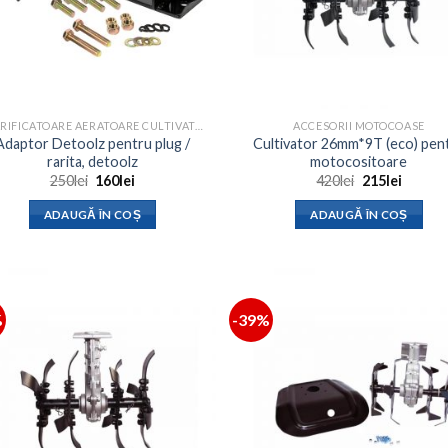
SCARIFICATOARE AERATOARE CULTIVATOARE
ACCESORII MOTOCOASE
Adaptor Detoolz pentru plug /
Cultivator 26mm*9T (eco) pen
rarita, detoolz
motocositoare
Prețul
Prețul
Prețul
Prețul
250
lei
160
lei
420
lei
215
lei
inițial
curent
inițial
curent
a
este:
a
este:
ADAUGĂ ÎN COȘ
ADAUGĂ ÎN COȘ
fost:
160lei.
fost:
215lei.
250lei.
420lei.
%
-39%