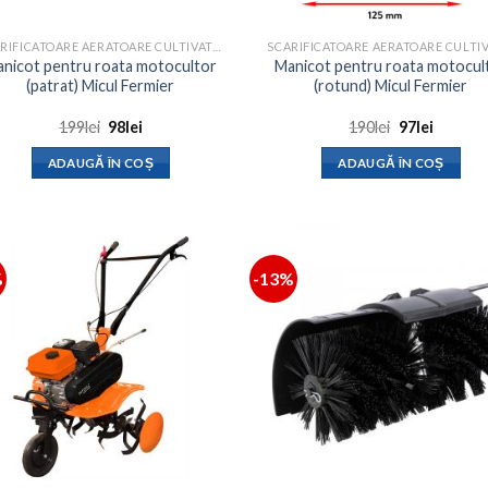
SCARIFICATOARE AERATOARE CULTIVATOARE
nicot pentru roata motocultor
Manicot pentru roata motocul
(patrat) Micul Fermier
(rotund) Micul Fermier
Prețul
Prețul
Prețul
Prețul
199
lei
98
lei
190
lei
97
lei
inițial
curent
inițial
curent
a
este:
a
este:
ADAUGĂ ÎN COȘ
ADAUGĂ ÎN COȘ
fost:
98lei.
fost:
97lei.
199lei.
190lei.
%
-13%