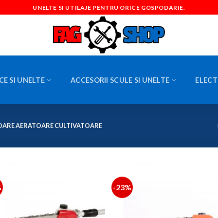
UNELTE SI UTILAJE PENTRU ORICE GOSPODARIE.
CE SI UNELTE
ACCESORII SCULE SI UNELTE
ELECT
OARE AERATOARE CULTIVATOARE
%
-23%