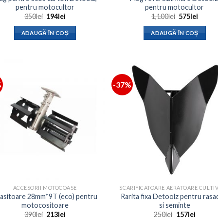
pentru motocultor
pentru motocultor
Prețul
Prețul
Prețul
Prețul
350
lei
194
lei
1,100
lei
575
lei
inițial
curent
inițial
curen
a
este:
a
este:
ADAUGĂ ÎN COȘ
ADAUGĂ ÎN COȘ
fost:
194lei.
fost:
575lei.
350lei.
1,100lei.
%
-37%
ACCESORII MOTOCOASE
asitoare 28mm*9T (eco) pentru
Rarita fixa Detoolz pentru rasa
motocositoare
si seminte
Prețul
Prețul
Prețul
Prețul
390
lei
213
lei
250
lei
157
lei