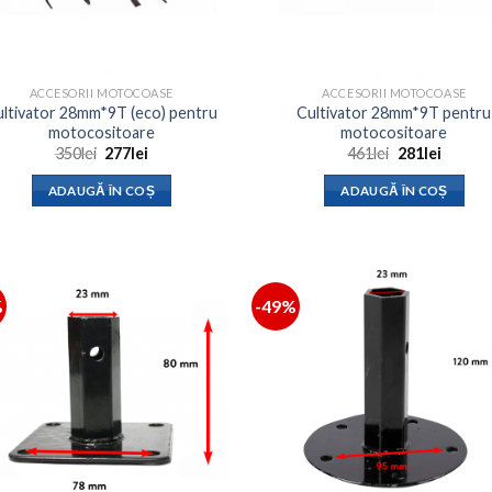
ACCESORII MOTOCOASE
ACCESORII MOTOCOASE
ultivator 28mm*9T (eco) pentru
Cultivator 28mm*9T pentru
motocositoare
motocositoare
Prețul
Prețul
Prețul
Prețul
350
lei
277
lei
461
lei
281
lei
inițial
curent
inițial
curent
a
este:
a
este:
ADAUGĂ ÎN COȘ
ADAUGĂ ÎN COȘ
fost:
277lei.
fost:
281lei.
350lei.
461lei.
%
-49%