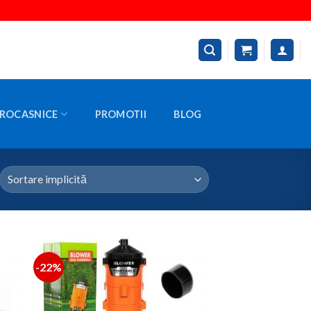
ROCASNICE
PROMOTII
BLOG
-22%