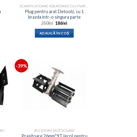
SCARIFICATOARE AERATOARE CULTIVATOARE
u
Plug pentru arat Detoolz, cu 1
brazda intr-o singura parte
Prețul
Prețul
250
lei
186
lei
inițial
curent
a
este:
ADAUGĂ ÎN COȘ
fost:
186lei.
250lei.
-39%
SCARIFICATOARE AERATOARE CULTIVATOARE
ACCESORII MOTOCOASE
,
Prasitoare 26mm*9T (eco) pentru