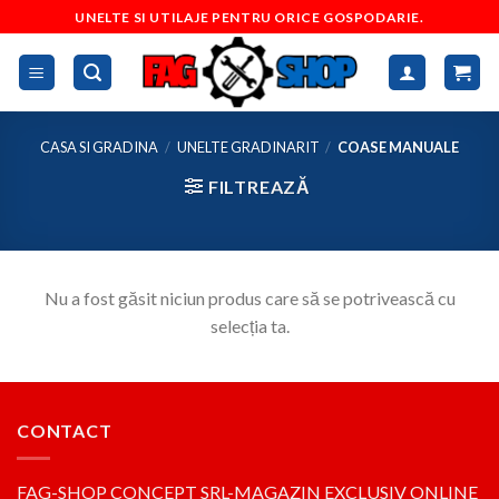
Skip
UNELTE SI UTILAJE PENTRU ORICE GOSPODARIE.
to
content
CASA SI GRADINA
/
UNELTE GRADINARIT
/
COASE MANUALE
FILTREAZĂ
Nu a fost găsit niciun produs care să se potrivească cu
selecția ta.
CONTACT
FAG-SHOP CONCEPT SRL-MAGAZIN EXCLUSIV ONLINE