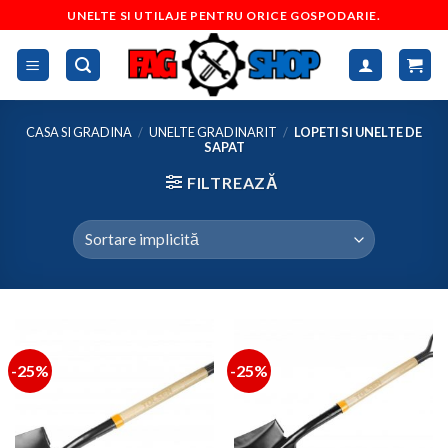
Skip
UNELTE SI UTILAJE PENTRU ORICE GOSPODARIE.
to
content
CASA SI GRADINA
/
UNELTE GRADINARIT
/
LOPETI SI UNELTE DE
SAPAT
FILTREAZĂ
-25%
-25%