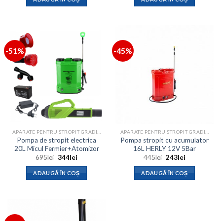
fost:
330lei.
fost:
335lei.
655lei.
650lei.
-51%
-45%
APARATE PENTRU STROPIT GRADINA
APARATE PENTRU STROPIT GRADINA
Pompa de stropit electrica
Pompa stropit cu acumulator
20L Micul Fermier+Atomizor
16L HERLY 12V 5Bar
Prețul
Prețul
Prețul
Prețul
695
lei
344
lei
445
lei
243
lei
inițial
curent
inițial
curent
a
este:
a
este:
ADAUGĂ ÎN COȘ
ADAUGĂ ÎN COȘ
fost:
344lei.
fost:
243lei.
695lei.
445lei.