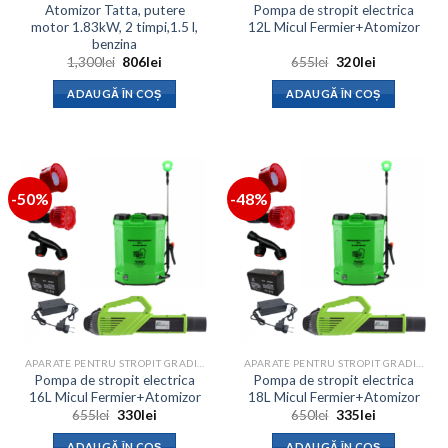
Atomizor Tatta, putere
Pompa de stropit electrica
motor 1.83kW, 2 timpi,1.5 l,
12L Micul Fermier+Atomizor
benzina
Prețul
Prețul
Prețul
Prețul
1,300
lei
806
lei
655
lei
320
lei
inițial
curent
inițial
curent
a
este:
a
este:
ADAUGĂ ÎN COȘ
ADAUGĂ ÎN COȘ
fost:
806lei.
fost:
320lei.
1,300lei.
655lei.
-50%
-48%
APARATE PENTRU STROPIT GRADINA
APARATE PENTRU STROPIT GRADINA
Pompa de stropit electrica
Pompa de stropit electrica
16L Micul Fermier+Atomizor
18L Micul Fermier+Atomizor
Prețul
Prețul
Prețul
Prețul
655
lei
330
lei
650
lei
335
lei
inițial
curent
inițial
curent
a
este:
a
este:
ADAUGĂ ÎN COȘ
ADAUGĂ ÎN COȘ