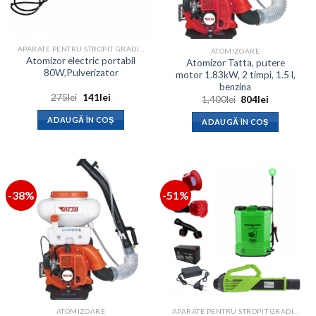
APARATE PENTRU STROPIT GRADINA
ATOMIZOARE
Atomizor electric portabil
Atomizor Tatta, putere
80W,Pulverizator
motor 1.83kW, 2 timpi, 1.5 l,
benzina
Prețul
Prețul
275
lei
141
lei
Prețul
Prețul
1,400
lei
804
lei
inițial
curent
inițial
curent
a
este:
a
este:
ADAUGĂ ÎN COȘ
ADAUGĂ ÎN COȘ
fost:
141lei.
fost:
804lei.
275lei.
1,400lei.
-38%
-51%
ATOMIZOARE
APARATE PENTRU STROPIT GRADINA