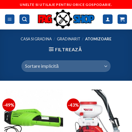
Skip
UNELTE SI UTILAJE PENTRU ORICE GOSPODARIE.
to
content
CASA SI GRADINA
/
GRADINARIT
/
ATOMIZOARE
FILTREAZĂ
-49%
-43%