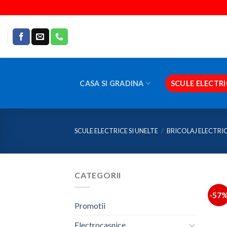
Skip
to
content
CASA SI GRADINA
SCULE ELECTRI
SCULE ELECTRICE SI UNELTE
/
BRICOLAJ ELECTRI
CATEGORII
-57
Promotii
Electrocasnice