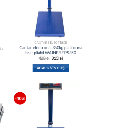
CANTARE ELECTRICE
 ,
Cantar electronic 350kg platforma
brat pliabil WAINER EPS350
Prețul
Prețul
425
lei
315
lei
inițial
curent
a
este:
ADAUGĂ ÎN COȘ
fost:
315lei.
425lei.
-40%