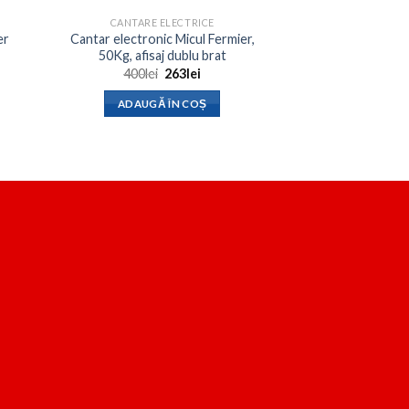
CANTARE ELECTRICE
er
Cantar electronic Micul Fermier,
50Kg, afisaj dublu brat
Prețul
Prețul
400
lei
263
lei
inițial
curent
a
este:
ADAUGĂ ÎN COȘ
fost:
263lei.
400lei.