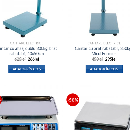
CANTARE ELECTRICE
CANTARE ELECTRICE
ntar cu afisaj dublu 300kg, brat
Cantar cu brat rabatabil, 350kg
rabatabil, 40x50cm
Micul Fermier
Prețul
Prețul
Prețul
Prețul
625
lei
266
lei
450
lei
295
lei
inițial
curent
inițial
curent
a
este:
a
este:
ADAUGĂ ÎN COȘ
ADAUGĂ ÎN COȘ
fost:
266lei.
fost:
295lei.
625lei.
450lei.
%
-58%