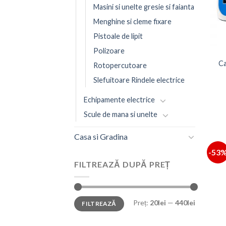
Masini si unelte gresie si faianta
Menghine si cleme fixare
Pistoale de lipit
Polizoare
Ca
Rotopercutoare
Slefuitoare Rindele electrice
Echipamente electrice
Scule de mana si unelte
Casa si Gradina
-53
FILTREAZĂ DUPĂ PREȚ
Preț
Preț
Preț:
20lei
—
440lei
FILTREAZĂ
minim
maxim