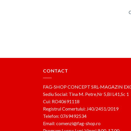
C
CONTACT
FAG-SHOP CONCEPT SRL-MAGAZIN EX
Sediu Social: Tina M. Petre,Nr 5,Bl L41,Sc 1
Cui: RO40691118
Registrul Comertului: J40/2451/2019
Telefon: 0769492534
Email: comenzi@fag-shop.ro
Program Lucru: Luni-Vineri 9.00-17.00