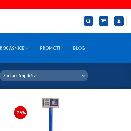
ROCASNICE
PROMOTII
BLOG
-26%