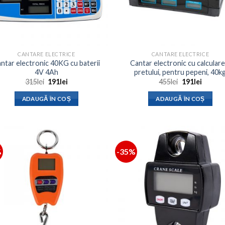
CANTARE ELECTRICE
CANTARE ELECTRICE
ntar electronic 40KG cu baterii
Cantar electronic cu calculare
4V 4Ah
pretului, pentru pepeni, 40k
Prețul
Prețul
Prețul
Prețul
315
lei
191
lei
455
lei
191
lei
inițial
curent
inițial
curent
a
este:
a
este:
ADAUGĂ ÎN COȘ
ADAUGĂ ÎN COȘ
fost:
191lei.
fost:
191lei.
315lei.
455lei.
%
-35%