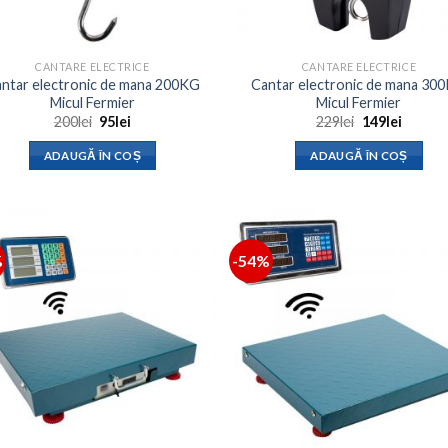
CANTARE ELECTRICE
CANTARE ELECTRICE
ntar electronic de mana 200KG
Cantar electronic de mana 30
Micul Fermier
Micul Fermier
Prețul
Prețul
Prețul
Prețul
200
lei
95
lei
229
lei
149
lei
inițial
curent
inițial
curent
a
este:
a
este:
ADAUGĂ ÎN COȘ
ADAUGĂ ÎN COȘ
fost:
95lei.
fost:
149lei.
200lei.
229lei.
%
-54%