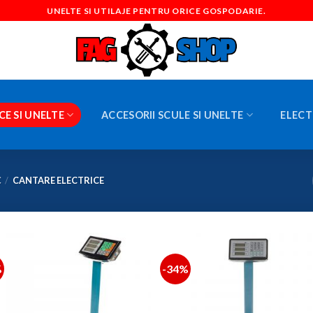
UNELTE SI UTILAJE PENTRU ORICE GOSPODARIE.
CE SI UNELTE
ACCESORII SCULE SI UNELTE
ELECT
C
/
CANTARE ELECTRICE
%
-34%