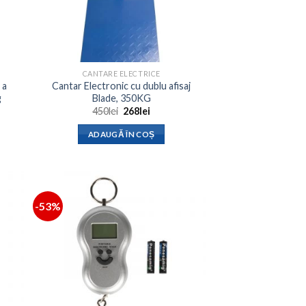
CANTARE ELECTRICE
 a
Cantar Electronic cu dublu afisaj
g
Blade, 350KG
Prețul
Prețul
450
lei
268
lei
inițial
curent
a
este:
ADAUGĂ ÎN COȘ
fost:
268lei.
450lei.
-53%