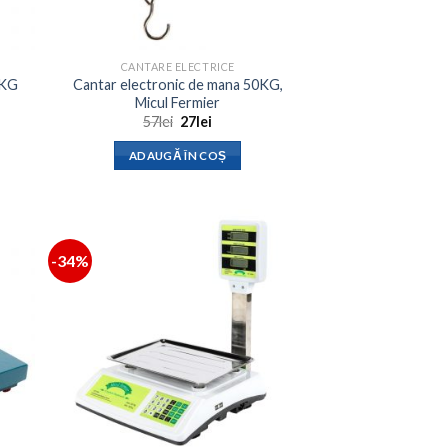
CANTARE ELECTRICE
0KG
Cantar electronic de mana 50KG,
Micul Fermier
Prețul
Prețul
57
lei
27
lei
inițial
curent
a
este:
ADAUGĂ ÎN COȘ
fost:
27lei.
57lei.
-34%