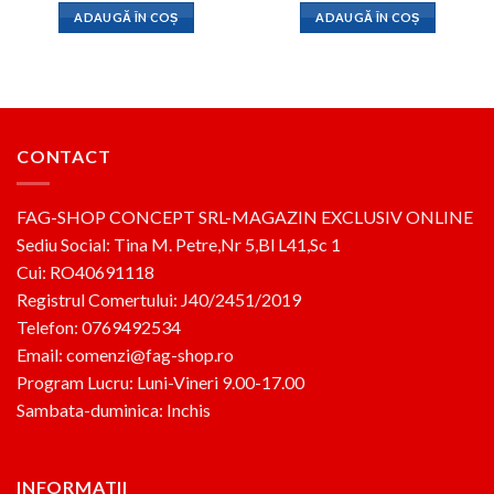
a
este:
a
este:
ADAUGĂ ÎN COȘ
ADAUGĂ ÎN COȘ
fost:
900lei.
fost:
900lei.
1,600lei.
1,600lei.
CONTACT
FAG-SHOP CONCEPT SRL-MAGAZIN EXCLUSIV ONLINE
Sediu Social: Tina M. Petre,Nr 5,Bl L41,Sc 1
Cui: RO40691118
Registrul Comertului: J40/2451/2019
Telefon: 0769492534
Email: comenzi@fag-shop.ro
Program Lucru: Luni-Vineri 9.00-17.00
Sambata-duminica: Inchis
INFORMATII