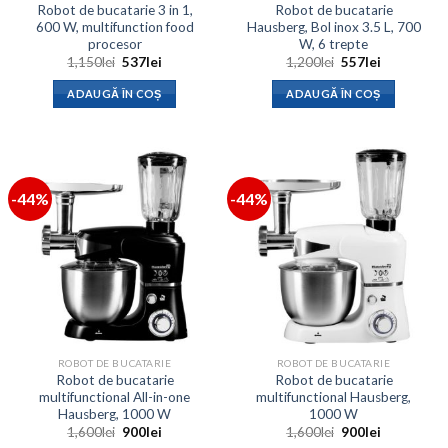
Robot de bucatarie 3 in 1,
Robot de bucatarie
600 W, multifunction food
Hausberg, Bol inox 3.5 L, 700
procesor
W, 6 trepte
Prețul
Prețul
Prețul
Prețul
1,150
lei
537
lei
1,200
lei
557
lei
inițial
curent
inițial
curent
a
este:
a
este:
ADAUGĂ ÎN COȘ
ADAUGĂ ÎN COȘ
fost:
537lei.
fost:
557lei.
1,150lei.
1,200lei.
-44%
-44%
ROBOT DE BUCATARIE
ROBOT DE BUCATARIE
Robot de bucatarie
Robot de bucatarie
multifunctional All-in-one
multifunctional Hausberg,
Hausberg, 1000 W
1000 W
Prețul
Prețul
Prețul
Prețul
1,600
lei
900
lei
1,600
lei
900
lei
inițial
curent
inițial
curent