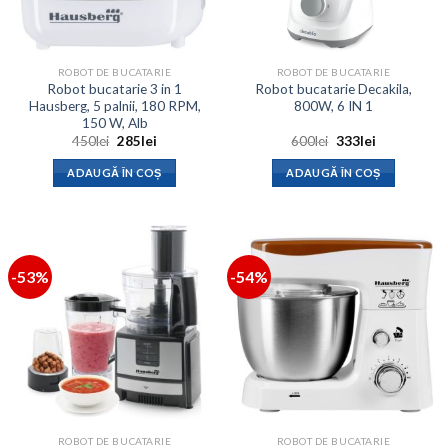
ROBOT DE BUCATARIE
ROBOT DE BUCATARIE
Robot bucatarie 3 in 1
Robot bucatarie Decakila,
Hausberg, 5 palnii, 180 RPM,
800W, 6 IN 1
150 W, Alb
Prețul
Prețul
Prețul
Prețul
450
lei
285
lei
600
lei
333
lei
inițial
curent
inițial
curent
a
este:
a
este:
ADAUGĂ ÎN COȘ
ADAUGĂ ÎN COȘ
fost:
285lei.
fost:
333lei.
450lei.
600lei.
-53%
-54%
ROBOT DE BUCATARIE
ROBOT DE BUCATARIE