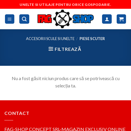
Skip
UNELTE SI UTILAJE PENTRU ORICE GOSPODARIE.
to
content
ACCESORII SCULE SI UNELTE
/
PIESE SCUTER
FILTREAZĂ
Nu a fost găsit niciun produs care să se potrivească cu
selecția ta.
CONTACT
FAG-SHOP CONCEPT SRL-MAGAZIN EXCLUSIV ONLINE