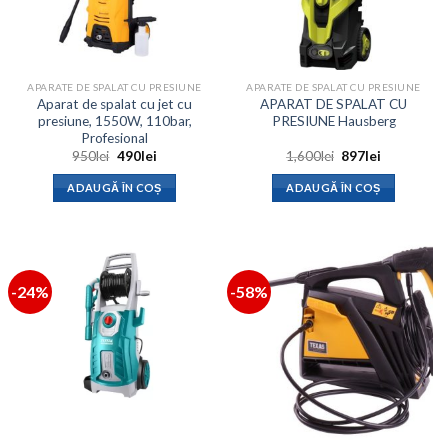
APARATE DE SPALAT CU PRESIUNE
APARATE DE SPALAT CU PRESIUNE
Aparat de spalat cu jet cu
APARAT DE SPALAT CU
presiune, 1550W, 110bar,
PRESIUNE Hausberg
Profesional
Prețul
Prețul
Prețul
Prețul
950
lei
490
lei
1,600
lei
897
lei
inițial
curent
inițial
curent
a
este:
a
este:
ADAUGĂ ÎN COȘ
ADAUGĂ ÎN COȘ
fost:
490lei.
fost:
897lei.
950lei.
1,600lei.
-24%
-58%