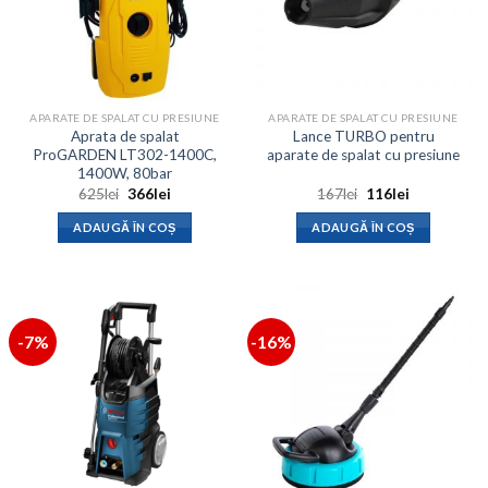
APARATE DE SPALAT CU PRESIUNE
APARATE DE SPALAT CU PRESIUNE
Aprata de spalat
Lance TURBO pentru
ProGARDEN LT302-1400C,
aparate de spalat cu presiune
1400W, 80bar
Prețul
Prețul
Prețul
Prețul
625
lei
366
lei
167
lei
116
lei
inițial
curent
inițial
curent
a
este:
a
este:
ADAUGĂ ÎN COȘ
ADAUGĂ ÎN COȘ
fost:
366lei.
fost:
116lei.
625lei.
167lei.
-7%
-16%