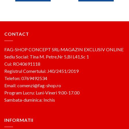
783lei.
1,032lei.
CONTACT
FAG-SHOP CONCEPT SRL-MAGAZIN EXCLUSIV ONLINE
Sediu Social: Tina M. Petre,Nr 5,Bl L41,Sc 1
Cui: RO40691118
Registrul Comertului: J40/2451/2019
Telefon: 0769492534
Email: comenzi@fag-shop.ro
Program Lucru: Luni-Vineri 9.00-17.00
Sambata-duminica: Inchis
INFORMATII