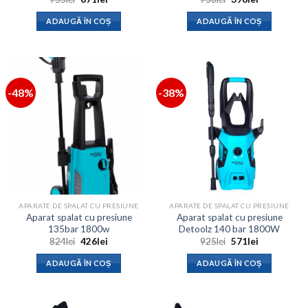
inițial
curent
inițial
curent
a
este:
a
este:
ADAUGĂ ÎN COȘ
ADAUGĂ ÎN COȘ
fost:
671lei.
fost:
396lei.
955lei.
756lei.
-48%
-38%
APARATE DE SPALAT CU PRESIUNE
APARATE DE SPALAT CU PRESIUNE
Aparat spalat cu presiune
Aparat spalat cu presiune
135bar 1800w
Detoolz 140 bar 1800W
Prețul
Prețul
Prețul
Prețul
824
lei
426
lei
925
lei
571
lei
inițial
curent
inițial
curent
a
este:
a
este:
ADAUGĂ ÎN COȘ
ADAUGĂ ÎN COȘ
fost:
426lei.
fost:
571lei.
824lei.
925lei.