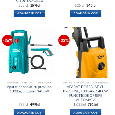
CI109, DZ-CI110
Prețul
Prețul
Prețul
Prețul
252
lei
157
lei
625
lei
340
lei
inițial
curent
inițial
curent
a
este:
a
este:
ADAUGĂ ÎN COȘ
ADAUGĂ ÎN COȘ
fost:
157lei.
fost:
340lei.
252lei.
625lei.
-36%
-23%
APARATE DE SPALAT CU PRESIUNE
APARATE DE SPALAT CU PRESIUNE
Aparat de spalat cu presiune,
APARAT DE SPALAT CU
130Bar, 5.5L/min, 1400W
PRESIUNE, 100 BAR, 1400W,
FUNCTIE DE OPRIRE
AUTOMATA
Prețul
Prețul
Prețul
Prețul
783
lei
499
lei
1,032
lei
791
lei
inițial
curent
inițial
curent
a
este:
a
este:
ADAUGĂ ÎN COȘ
ADAUGĂ ÎN COȘ
fost:
499lei.
fost:
791lei.