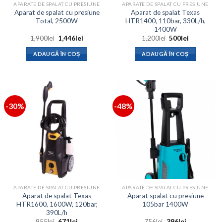
APARATE DE SPALAT CU PRESIUNE
APARATE DE SPALAT CU PRESIUNE
Aparat de spalat cu presiune
Aparat de spalat Texas
Total, 2500W
HTR1400, 110bar, 330L/h,
1400W
Prețul
Prețul
Prețul
Prețul
1,900
lei
1,446
lei
1,200
lei
500
lei
inițial
curent
inițial
curent
a
este:
a
este:
ADAUGĂ ÎN COȘ
ADAUGĂ ÎN COȘ
fost:
1,446lei.
fost:
500lei.
1,900lei.
1,200lei.
-30%
-48%
APARATE DE SPALAT CU PRESIUNE
APARATE DE SPALAT CU PRESIUNE
Aparat de spalat Texas
Aparat spalat cu presiune
HTR1600, 1600W, 120bar,
105bar 1400W
390L/h
Prețul
Prețul
Prețul
Prețul
955
lei
671
lei
756
lei
396
lei