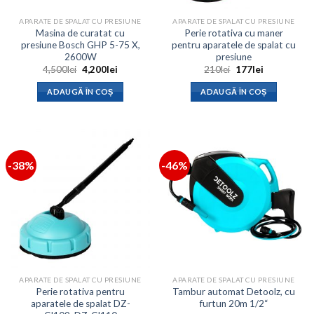
APARATE DE SPALAT CU PRESIUNE
APARATE DE SPALAT CU PRESIUNE
Masina de curatat cu
Perie rotativa cu maner
presiune Bosch GHP 5-75 X,
pentru aparatele de spalat cu
2600W
presiune
Prețul
Prețul
Prețul
Prețul
4,500
lei
4,200
lei
210
lei
177
lei
inițial
curent
inițial
curent
a
este:
a
este:
ADAUGĂ ÎN COȘ
ADAUGĂ ÎN COȘ
fost:
4,200lei.
fost:
177lei.
4,500lei.
210lei.
-38%
-46%
APARATE DE SPALAT CU PRESIUNE
APARATE DE SPALAT CU PRESIUNE
Perie rotativa pentru
Tambur automat Detoolz, cu
aparatele de spalat DZ-
furtun 20m 1/2“