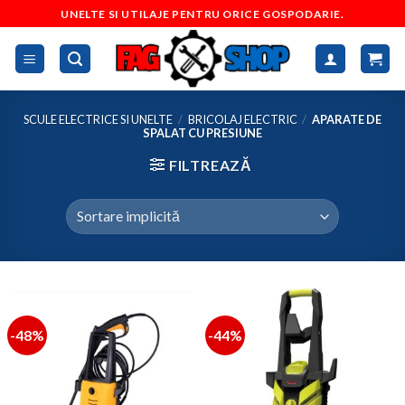
Skip
UNELTE SI UTILAJE PENTRU ORICE GOSPODARIE.
to
content
SCULE ELECTRICE SI UNELTE
/
BRICOLAJ ELECTRIC
/
APARATE DE
SPALAT CU PRESIUNE
FILTREAZĂ
-48%
-44%