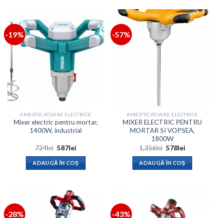
-19%
-57%
AMESTECATOARE ELECTRICE
AMESTECATOARE ELECTRICE
Mixer electric pentru mortar,
MIXER ELECTRIC PENTRU
1400W, industrial
MORTAR SI VOPSEA,
1800W
Prețul
Prețul
Prețul
Prețul
724
lei
587
lei
1,356
lei
578
lei
inițial
curent
inițial
curent
a
este:
a
este:
ADAUGĂ ÎN COȘ
ADAUGĂ ÎN COȘ
fost:
587lei.
fost:
578lei.
724lei.
1,356lei.
-28%
-43%