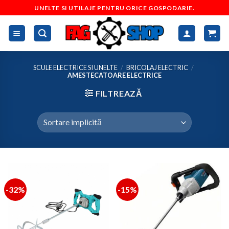
Skip
UNELTE SI UTILAJE PENTRU ORICE GOSPODARIE.
to
content
SCULE ELECTRICE SI UNELTE
/
BRICOLAJ ELECTRIC
/
AMESTECATOARE ELECTRICE
FILTREAZĂ
-32%
-15%