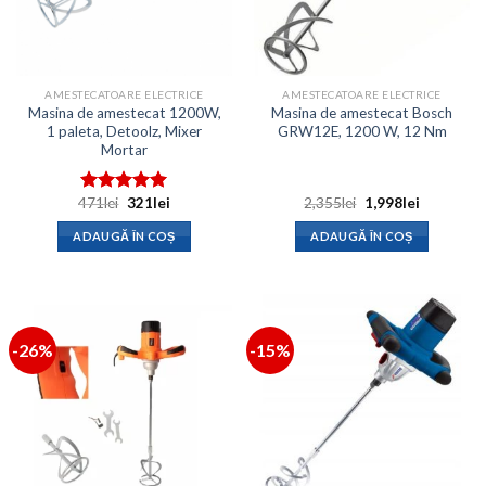
AMESTECATOARE ELECTRICE
AMESTECATOARE ELECTRICE
Masina de amestecat 1200W,
Masina de amestecat Bosch
1 paleta, Detoolz, Mixer
GRW12E, 1200 W, 12 Nm
Mortar
Prețul
Prețul
Prețul
Prețul
471
lei
321
lei
2,355
lei
1,998
lei
Evaluat la
inițial
curent
inițial
curent
5.00
din 5
a
este:
a
este:
ADAUGĂ ÎN COȘ
ADAUGĂ ÎN COȘ
fost:
321lei.
fost:
1,998lei.
471lei.
2,355lei.
-26%
-15%