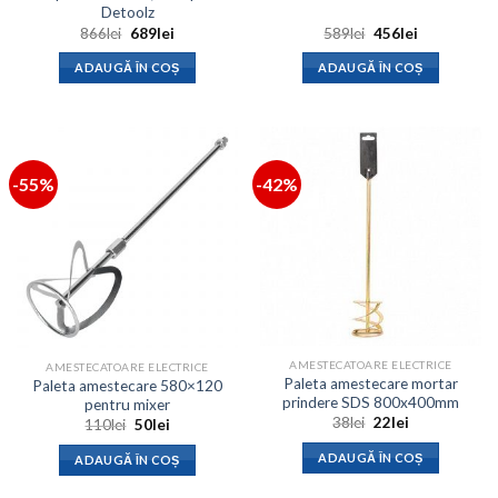
Detoolz
Prețul
Prețul
Prețul
Prețul
866
lei
689
lei
589
lei
456
lei
inițial
curent
inițial
curent
a
este:
a
este:
ADAUGĂ ÎN COȘ
ADAUGĂ ÎN COȘ
fost:
689lei.
fost:
456lei.
866lei.
589lei.
-55%
-42%
AMESTECATOARE ELECTRICE
AMESTECATOARE ELECTRICE
Paleta amestecare mortar
Paleta amestecare 580×120
prindere SDS 800x400mm
pentru mixer
Prețul
Prețul
38
lei
22
lei
Prețul
Prețul
110
lei
50
lei
inițial
curent
inițial
curent
a
este:
a
este:
ADAUGĂ ÎN COȘ
ADAUGĂ ÎN COȘ
fost:
22lei.
fost:
50lei.
38lei.
110lei.