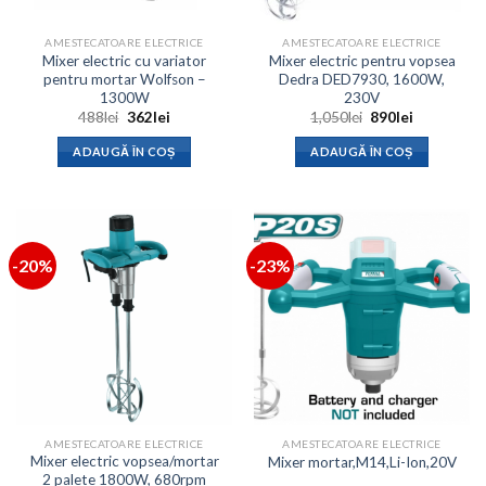
AMESTECATOARE ELECTRICE
AMESTECATOARE ELECTRICE
Mixer electric cu variator
Mixer electric pentru vopsea
pentru mortar Wolfson –
Dedra DED7930, 1600W,
1300W
230V
Prețul
Prețul
Prețul
Prețul
488
lei
362
lei
1,050
lei
890
lei
inițial
curent
inițial
curent
a
este:
a
este:
ADAUGĂ ÎN COȘ
ADAUGĂ ÎN COȘ
fost:
362lei.
fost:
890lei.
488lei.
1,050lei.
-20%
-23%
AMESTECATOARE ELECTRICE
AMESTECATOARE ELECTRICE
Mixer electric vopsea/mortar
Mixer mortar,M14,Li-Ion,20V
2 palete 1800W, 680rpm