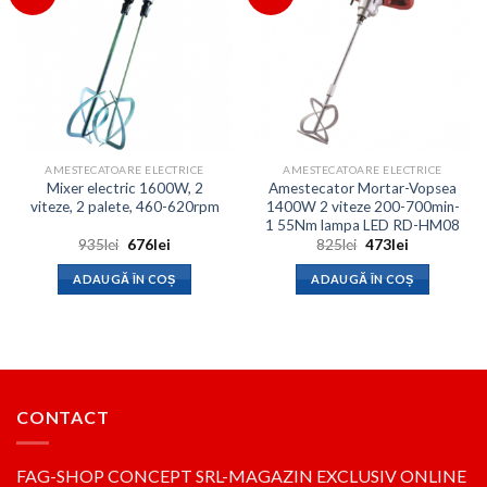
AMESTECATOARE ELECTRICE
AMESTECATOARE ELECTRICE
Mixer electric 1600W, 2
Amestecator Mortar-Vopsea
viteze, 2 palete, 460-620rpm
1400W 2 viteze 200-700min-
1 55Nm lampa LED RD-HM08
Prețul
Prețul
Prețul
Prețul
935
lei
676
lei
825
lei
473
lei
inițial
curent
inițial
curent
a
este:
a
este:
ADAUGĂ ÎN COȘ
ADAUGĂ ÎN COȘ
fost:
676lei.
fost:
473lei.
935lei.
825lei.
CONTACT
FAG-SHOP CONCEPT SRL-MAGAZIN EXCLUSIV ONLINE