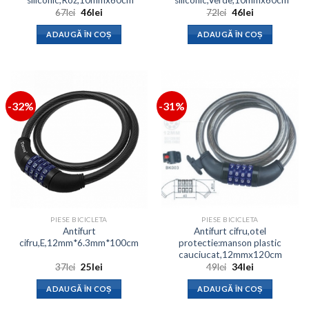
Prețul
Prețul
Prețul
Prețul
67
lei
46
lei
72
lei
46
lei
inițial
curent
inițial
curent
a
este:
a
este:
ADAUGĂ ÎN COȘ
ADAUGĂ ÎN COȘ
fost:
46lei.
fost:
46lei.
67lei.
72lei.
-32%
-31%
PIESE BICICLETA
PIESE BICICLETA
Antifurt
Antifurt cifru,otel
cifru,E,12mm*6.3mm*100cm
protectie:manson plastic
cauciucat,12mmx120cm
Prețul
Prețul
Prețul
Prețul
37
lei
25
lei
49
lei
34
lei
inițial
curent
inițial
curent
a
este:
a
este:
ADAUGĂ ÎN COȘ
ADAUGĂ ÎN COȘ
fost:
25lei.
fost:
34lei.
37lei.
49lei.