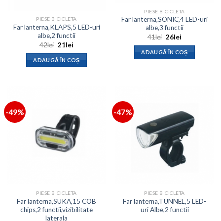
PIESE BICICLETA
Far lanterna,SONIC,4 LED-uri
PIESE BICICLETA
Far lanterna,KLAPS,5 LED-uri
albe,3 functii
albe,2 functii
Prețul
Prețul
41
lei
26
lei
inițial
curent
Prețul
Prețul
42
lei
21
lei
a
este:
inițial
curent
ADAUGĂ ÎN COȘ
fost:
26lei.
a
este:
ADAUGĂ ÎN COȘ
41lei.
fost:
21lei.
42lei.
-49%
-47%
PIESE BICICLETA
PIESE BICICLETA
Far lanterna,SUKA,15 COB
Far lanterna,TUNNEL,5 LED-
chips,2 functii,vizibilitate
uri Albe,2 functii
laterala