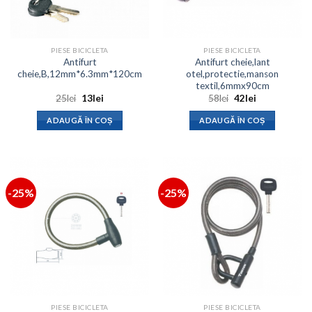
PIESE BICICLETA
PIESE BICICLETA
Antifurt
Antifurt cheie,lant
cheie,B,12mm*6.3mm*120cm
otel,protectie,manson
textil,6mmx90cm
Prețul
Prețul
Prețul
Prețul
25
lei
13
lei
58
lei
42
lei
inițial
curent
inițial
curent
a
este:
a
este:
ADAUGĂ ÎN COȘ
ADAUGĂ ÎN COȘ
fost:
13lei.
fost:
42lei.
25lei.
58lei.
-25%
-25%
PIESE BICICLETA
PIESE BICICLETA