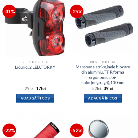
-41%
-25%
PIESE BICICLETA
PIESE BICICLETA
Mansoane strike,inele blocare
Licurici,2 LED,TORKY
din aluminiu,TPR,forma
ergonomica,bi-
color(negru,gri),130mm
Prețul
Prețul
Prețul
Prețul
29
lei
17
lei
52
lei
39
lei
inițial
curent
inițial
curent
a
este:
a
este:
ADAUGĂ ÎN COȘ
ADAUGĂ ÎN COȘ
fost:
17lei.
fost:
39lei.
29lei.
52lei.
-22%
-52%