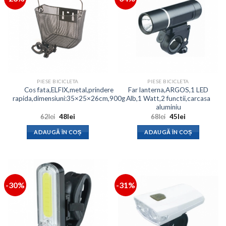
PIESE BICICLETA
PIESE BICICLETA
Cos fata,ELFIX,metal,prindere
Far lanterna,ARGOS,1 LED
rapida,dimensiuni:35×25×26cm,900g
Alb,1 Watt,2 functii,carcasa
aluminiu
Prețul
Prețul
Prețul
Prețul
62
lei
48
lei
68
lei
45
lei
inițial
curent
inițial
curent
a
este:
a
este:
ADAUGĂ ÎN COȘ
ADAUGĂ ÎN COȘ
fost:
48lei.
fost:
45lei.
62lei.
68lei.
-30%
-31%