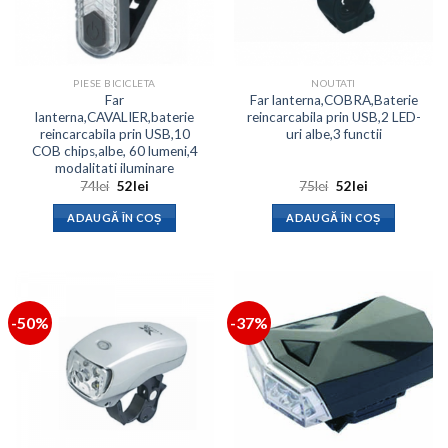
PIESE BICICLETA
NOUTATI
Far
Far lanterna,COBRA,Baterie
lanterna,CAVALIER,baterie
reincarcabila prin USB,2 LED-
reincarcabila prin USB,10
uri albe,3 functii
COB chips,albe, 60 lumeni,4
modalitati iluminare
Prețul
Prețul
Prețul
Prețul
74
lei
52
lei
75
lei
52
lei
inițial
curent
inițial
curent
a
este:
a
este:
ADAUGĂ ÎN COȘ
ADAUGĂ ÎN COȘ
fost:
52lei.
fost:
52lei.
74lei.
75lei.
-50%
-37%