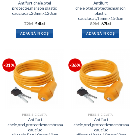
Antifurt cheie,otel
Antifurt
protectie,manson plastic
cheie,otel,protectie:manson
cauciucat,20mmx120cm
plastic
cauciucat,15mmx150cm
Prețul
Prețul
Prețul
Prețul
72
lei
54
lei
89
lei
67
lei
inițial
curent
inițial
curent
a
este:
a
este:
ADAUGĂ ÎN COȘ
ADAUGĂ ÎN COȘ
fost:
54lei.
fost:
67lei.
72lei.
89lei.
-31%
-36%
PIESE BICICLETA
PIESE BICICLETA
Antifurt
Antifurt
cheie,otel,protectie:membrana
cheie,otel,protectie:membrana
cauciuc
cauciuc
siliconic,Roz,10mmx60cm
siliconic,Verde,10mmx60cm