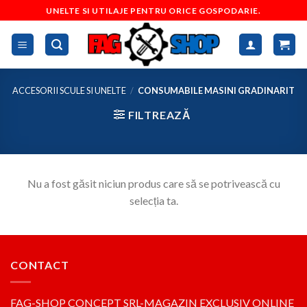
Skip
UNELTE SI UTILAJE PENTRU ORICE GOSPODARIE.
to
content
ACCESORII SCULE SI UNELTE
/
CONSUMABILE MASINI GRADINARIT
FILTREAZĂ
Nu a fost găsit niciun produs care să se potrivească cu
selecția ta.
CONTACT
FAG-SHOP CONCEPT SRL-MAGAZIN EXCLUSIV ONLINE