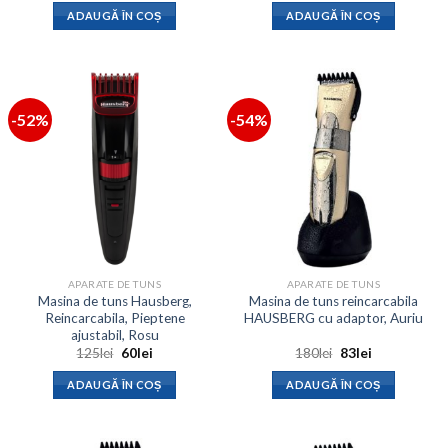
a
este:
a
este:
ADAUGĂ ÎN COȘ
ADAUGĂ ÎN COȘ
fost:
56lei.
fost:
60lei.
150lei.
125lei.
-52%
-54%
APARATE DE TUNS
APARATE DE TUNS
Masina de tuns Hausberg,
Masina de tuns reincarcabila
Reincarcabila, Pieptene
HAUSBERG cu adaptor, Auriu
ajustabil, Rosu
Prețul
Prețul
Prețul
Prețul
125
lei
60
lei
180
lei
83
lei
inițial
curent
inițial
curent
a
este:
a
este:
ADAUGĂ ÎN COȘ
ADAUGĂ ÎN COȘ
fost:
60lei.
fost:
83lei.
125lei.
180lei.