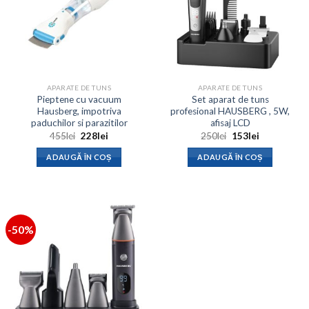
APARATE DE TUNS
APARATE DE TUNS
Pieptene cu vacuum
Set aparat de tuns
Hausberg, impotriva
profesional HAUSBERG , 5W,
paduchilor si parazitilor
afisaj LCD
Prețul
Prețul
Prețul
Prețul
455
lei
228
lei
250
lei
153
lei
inițial
curent
inițial
curent
a
este:
a
este:
ADAUGĂ ÎN COȘ
ADAUGĂ ÎN COȘ
fost:
228lei.
fost:
153lei.
455lei.
250lei.
-50%