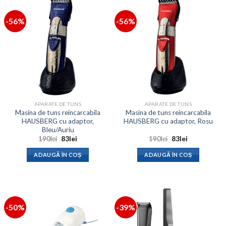
-56%
-56%
APARATE DE TUNS
APARATE DE TUNS
Masina de tuns reincarcabila
Masina de tuns reincarcabila
HAUSBERG cu adaptor,
HAUSBERG cu adaptor, Rosu
Bleu/Auriu
Prețul
Prețul
Prețul
Prețul
190
lei
83
lei
190
lei
83
lei
inițial
curent
inițial
curent
a
este:
a
este:
ADAUGĂ ÎN COȘ
ADAUGĂ ÎN COȘ
fost:
83lei.
fost:
83lei.
190lei.
190lei.
-50%
-39%