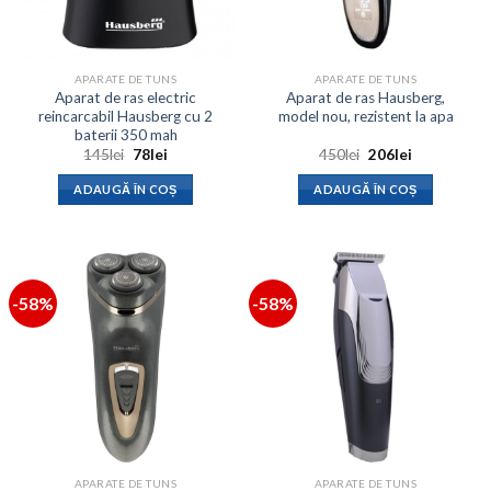
APARATE DE TUNS
APARATE DE TUNS
Aparat de ras electric
Aparat de ras Hausberg,
reincarcabil Hausberg cu 2
model nou, rezistent la apa
baterii 350 mah
Prețul
Prețul
Prețul
Prețul
145
lei
78
lei
450
lei
206
lei
inițial
curent
inițial
curent
a
este:
a
este:
ADAUGĂ ÎN COȘ
ADAUGĂ ÎN COȘ
fost:
78lei.
fost:
206lei.
145lei.
450lei.
-58%
-58%
APARATE DE TUNS
APARATE DE TUNS