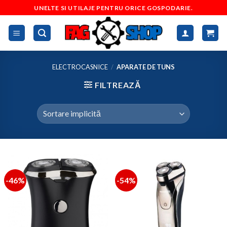
Skip
UNELTE SI UTILAJE PENTRU ORICE GOSPODARIE.
to
content
ELECTROCASNICE
/
APARATE DE TUNS
FILTREAZĂ
-46%
-54%