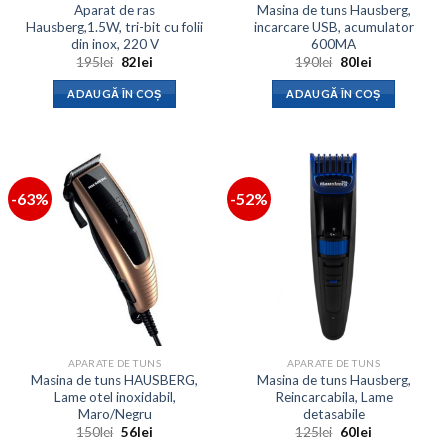
Aparat de ras
Masina de tuns Hausberg,
Hausberg,1.5W, tri-bit cu folii
incarcare USB, acumulator
din inox, 220 V
600MA
Prețul
Prețul
Prețul
Prețul
195
lei
82
lei
190
lei
80
lei
inițial
curent
inițial
curent
a
este:
a
este:
ADAUGĂ ÎN COȘ
ADAUGĂ ÎN COȘ
fost:
82lei.
fost:
80lei.
195lei.
190lei.
-63%
-52%
APARATE DE TUNS
APARATE DE TUNS
Masina de tuns HAUSBERG,
Masina de tuns Hausberg,
Lame otel inoxidabil,
Reincarcabila, Lame
Maro/Negru
detasabile
Prețul
Prețul
Prețul
Prețul
150
lei
56
lei
125
lei
60
lei
inițial
curent
inițial
curent