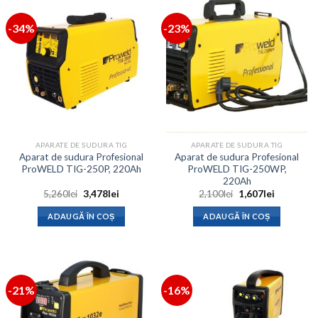
-34%
-23%
APARATE DE SUDURA TIG
APARATE DE SUDURA TIG
Aparat de sudura Profesional
Aparat de sudura Profesional
ProWELD TIG-250P, 220Ah
ProWELD TIG-250WP,
220Ah
Prețul
Prețul
Prețul
Prețul
5,260
lei
3,478
lei
2,100
lei
1,607
lei
inițial
curent
inițial
curent
a
este:
a
este:
ADAUGĂ ÎN COȘ
ADAUGĂ ÎN COȘ
fost:
3,478lei.
fost:
1,607lei.
5,260lei.
2,100lei.
-21%
-16%