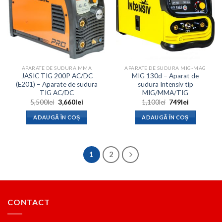
APARATE DE SUDURA MMA
APARATE DE SUDURA MIG-MAG
JASIC TIG 200P AC/DC
MIG 130d – Aparat de
(E201) – Aparate de sudura
sudura Intensiv tip
TIG AC/DC
MIG/MMA/TIG
Prețul
Prețul
Prețul
Prețul
5,500
lei
3,660
lei
1,100
lei
749
lei
inițial
curent
inițial
curent
a
este:
a
este:
ADAUGĂ ÎN COȘ
ADAUGĂ ÎN COȘ
fost:
3,660lei.
fost:
749lei.
5,500lei.
1,100lei.
1
2
CONTACT