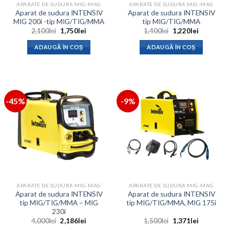
APARATE DE SUDURA MIG-MAG
APARATE DE SUDURA MIG-MAG
Aparat de sudura INTENSIV
Aparat de sudura INTENSIV
MIG 200i -tip MIG/TIG/MMA
tip MIG/TIG/MMA
Prețul
Prețul
Prețul
Prețul
2,100
lei
1,750
lei
1,400
lei
1,220
lei
inițial
curent
inițial
curent
a
este:
a
este:
ADAUGĂ ÎN COȘ
ADAUGĂ ÎN COȘ
fost:
1,750lei.
fost:
1,220lei.
2,100lei.
1,400lei.
-45%
-9%
APARATE DE SUDURA MIG-MAG
APARATE DE SUDURA MIG-MAG
Aparat de sudura INTENSIV
Aparat de sudura INTENSIV
tip MIG/TIG/MMA – MIG
tip MIG/TIG/MMA, MIG 175i
230i
Prețul
Prețul
Prețul
Prețul
4,000
lei
2,186
lei
1,500
lei
1,371
lei
inițial
curent
inițial
curent