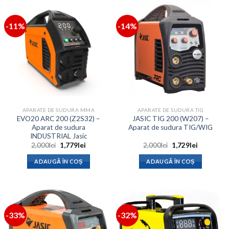
-11%
-14%
APARATE DE SUDURA MMA
APARATE DE SUDURA TIG
EVO20 ARC 200 (Z2S32) –
JASIC TIG 200 (W207) –
Aparat de sudura
Aparat de sudura TIG/WIG
INDUSTRIAL Jasic
Prețul
Prețul
Prețul
Prețul
2,000
lei
1,779
lei
2,000
lei
1,729
lei
inițial
curent
inițial
curent
a
este:
a
este:
ADAUGĂ ÎN COȘ
ADAUGĂ ÎN COȘ
fost:
1,779lei.
fost:
1,729lei.
2,000lei.
2,000lei.
-33%
-32%