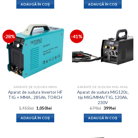
a
este:
a
este:
ADAUGĂ ÎN COȘ
ADAUGĂ ÎN COȘ
fost:
2,186lei.
fost:
1,371lei.
4,000lei.
1,500lei.
-28%
-41%
APARATE DE SUDURA MMA
APARATE DE SUDURA MIG-MAG
Aparat de sudura Invertor HF
Aparat de sudura MIG120c,
TIG + MMA , 285Ah, TORCH
tip MIG/MMA/TIG, 120Ah,
230V
Prețul
Prețul
Prețul
Prețul
1,455
lei
1,050
lei
674
lei
399
lei
inițial
curent
inițial
curent
a
este:
a
este:
ADAUGĂ ÎN COȘ
ADAUGĂ ÎN COȘ
fost:
1,050lei.
fost:
399lei.
1,455lei.
674lei.