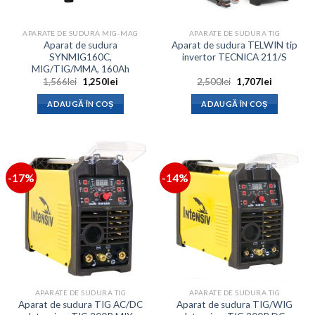
APARATE DE SUDURA MIG-MAG
APARATE DE SUDURA TIG
Aparat de sudura
Aparat de sudura TELWIN tip
SYNMIG160C,
invertor TECNICA 211/S
MIG/TIG/MMA, 160Ah
Prețul
Prețul
Prețul
Prețul
1,566
lei
1,250
lei
2,500
lei
1,707
lei
inițial
curent
inițial
curent
a
este:
a
este:
ADAUGĂ ÎN COȘ
ADAUGĂ ÎN COȘ
fost:
1,250lei.
fost:
1,707lei.
1,566lei.
2,500lei.
-17%
-14%
APARATE DE SUDURA TIG
APARATE DE SUDURA TIG
Aparat de sudura TIG AC/DC
Aparat de sudura TIG/WIG