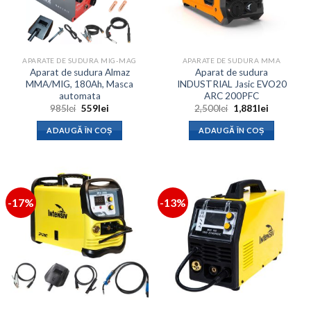
APARATE DE SUDURA MIG-MAG
APARATE DE SUDURA MMA
Aparat de sudura Almaz
Aparat de sudura
MMA/MIG, 180Ah, Masca
INDUSTRIAL Jasic EVO20
automata
ARC 200PFC
Prețul
Prețul
Prețul
Prețul
985
lei
559
lei
2,500
lei
1,881
lei
inițial
curent
inițial
curent
a
este:
a
este:
ADAUGĂ ÎN COȘ
ADAUGĂ ÎN COȘ
fost:
559lei.
fost:
1,881lei.
985lei.
2,500lei.
-17%
-13%