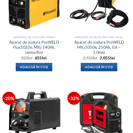
APARATE DE SUDURA MMA
APARATE DE SUDURA MIG-MAG
Aparat de sudura ProWELD
Aparat de sudura ProWELD
Flux1032e, MIG 140Ah,
MIG1050e, 250Ah, 0.6 –
sarma flux
1.0mm
Prețul
Prețul
Prețul
Prețul
825
lei
655
lei
2,450
lei
2,055
lei
inițial
curent
inițial
curent
a
este:
a
este:
ADAUGĂ ÎN COȘ
ADAUGĂ ÎN COȘ
fost:
655lei.
fost:
2,055lei.
825lei.
2,450lei.
-20%
-32%