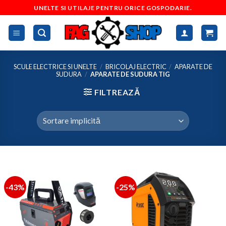
Skip
UNELTE SI UTILAJE PENTRU ORICE GOSPODARIE.
to
content
SCULE ELECTRICE SI UNELTE
/
BRICOLAJ ELECTRIC
/
APARATE DE
SUDURA
/
APARATE DE SUDURA TIG
FILTREAZĂ
-43%
-25%