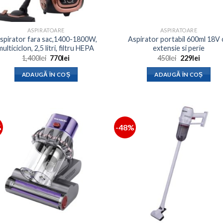
ASPIRATOARE
ASPIRATOARE
spirator fara sac,1400-1800W,
Aspirator portabil 600ml 18V 
multiciclon, 2,5 litri, filtru HEPA
extensie si perie
Prețul
Prețul
Prețul
Prețul
1,400
lei
770
lei
450
lei
229
lei
inițial
curent
inițial
curent
a
este:
a
este:
ADAUGĂ ÎN COȘ
ADAUGĂ ÎN COȘ
fost:
770lei.
fost:
229lei.
1,400lei.
450lei.
%
-48%