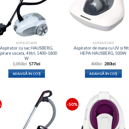
ASPIRATOARE
ASPIRATOARE
Aspirator cu sac HAUSBERG,
Aspirator de mana cu UV si fil
pirare uscata, 4 litri, 1400-1800
HEPA HAUSBERG, 500W
W
Prețul
Prețul
Prețul
Prețul
1,050
lei
577
lei
400
lei
280
lei
inițial
curent
inițial
curent
a
este:
a
este:
ADAUGĂ ÎN COȘ
ADAUGĂ ÎN COȘ
fost:
577lei.
fost:
280lei.
1,050lei.
400lei.
%
-50%