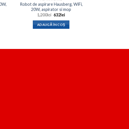
20W,
Robot de aspirare Hausberg, WiFi,
20W, aspirator si mop
Prețul
Prețul
1,200
lei
632
lei
t
inițial
curent
a
este:
ADAUGĂ ÎN COȘ
fost:
632lei.
1,200lei.