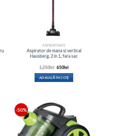
ASPIRATOARE
tru
Aspirator de mana si vertical
Hausberg, 2 in 1, fara sac
Prețul
Prețul
1,250
lei
650
lei
inițial
curent
a
este:
ADAUGĂ ÎN COȘ
fost:
650lei.
1,250lei.
-50%