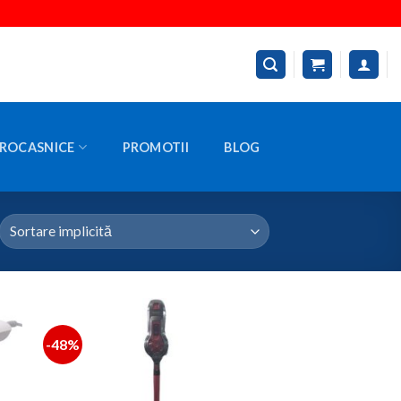
ROCASNICE
PROMOTII
BLOG
-48%