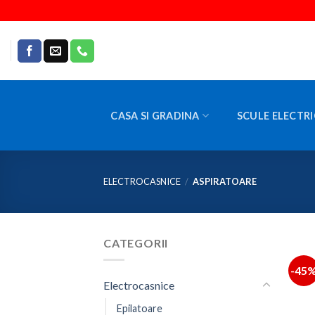
Skip
to
content
CASA SI GRADINA
SCULE ELECTRI
ELECTROCASNICE
/
ASPIRATOARE
CATEGORII
-45
Electrocasnice
Epilatoare