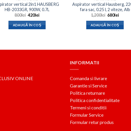
pirator vertical 2in1 HAUSBERG
Aspirator vertical Hausberg, 2
HB-2033GR, 900W, 0.7L
fara sac, 0.25 l, 2 viteze, Alb
Prețul
Prețul
Prețul
Prețul
800
lei
420
lei
1,200
lei
680
lei
inițial
curent
inițial
curen
a
este:
a
este:
ADAUGĂ ÎN COȘ
ADAUGĂ ÎN COȘ
fost:
420lei.
fost:
680lei.
800lei.
1,200lei.
INFORMATII
CLUSIV ONLINE
Comanda si livrare
Garantie si Service
Politica returnare
Politica confidentialitate
Termeni si conditii
Formular Service
Formular retur produs