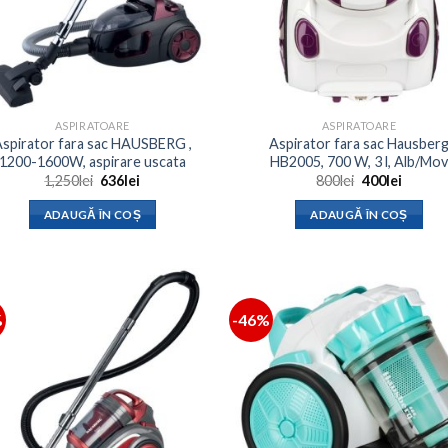
ASPIRATOARE
ASPIRATOARE
spirator fara sac HAUSBERG ,
Aspirator fara sac Hausber
1200-1600W, aspirare uscata
HB2005, 700 W, 3 l, Alb/Mov
Prețul
Prețul
Prețul
Prețul
1,250
lei
636
lei
800
lei
400
lei
inițial
curent
inițial
curent
a
este:
a
este:
ADAUGĂ ÎN COȘ
ADAUGĂ ÎN COȘ
fost:
636lei.
fost:
400lei.
1,250lei.
800lei.
%
-46%