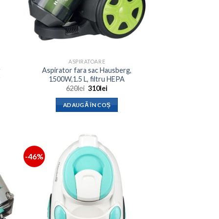
ASPIRATOARE
g
Aspirator fara sac Hausberg,
1500W,1.5 L, filtru HEPA
Prețul
Prețul
620
lei
310
lei
inițial
curent
a
este:
ADAUGĂ ÎN COȘ
fost:
310lei.
620lei.
-46%