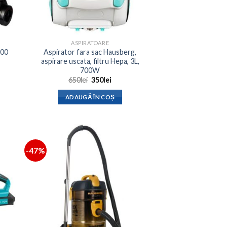
ASPIRATOARE
700
Aspirator fara sac Hausberg,
aspirare uscata, filtru Hepa, 3L,
700W
Prețul
Prețul
650
lei
350
lei
inițial
curent
a
este:
ADAUGĂ ÎN COȘ
fost:
350lei.
650lei.
-47%