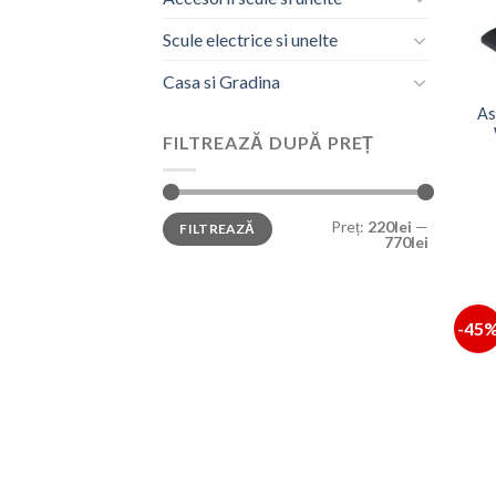
Scule electrice si unelte
Casa si Gradina
As
FILTREAZĂ DUPĂ PREȚ
Preț
Preț
Preț:
220lei
—
FILTREAZĂ
minim
maxim
770lei
-45