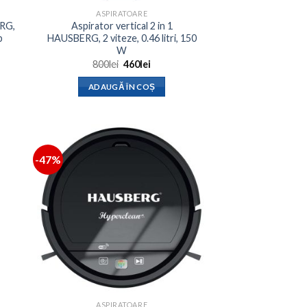
ASPIRATOARE
ERG,
Aspirator vertical 2 in 1
b
HAUSBERG, 2 viteze, 0.46 litri, 150
W
Prețul
Prețul
800
lei
460
lei
inițial
curent
a
este:
ADAUGĂ ÎN COȘ
fost:
460lei.
800lei.
-47%
ASPIRATOARE