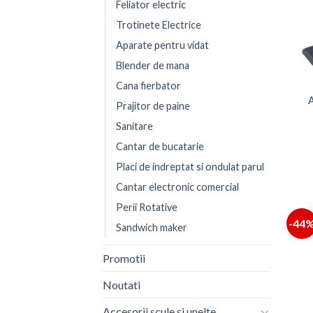
Feliator electric
Trotinete Electrice
Aparate pentru vidat
Blender de mana
Cana fierbator
A
Prajitor de paine
Sanitare
Cantar de bucatarie
Placi de indreptat si ondulat parul
Cantar electronic comercial
Perii Rotative
-44
Sandwich maker
Promotii
Noutati
Accesorii scule si unelte