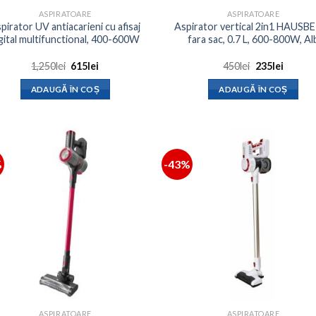
ASPIRATOARE
ASPIRATOARE
pirator UV antiacarieni cu afisaj
Aspirator vertical 2in1 HAUSB
gital multifunctional, 400-600W
fara sac, 0.7 L, 600-800W, Al
Prețul
Prețul
Prețul
Prețul
1,250
lei
615
lei
450
lei
235
lei
inițial
curent
inițial
curent
a
este:
a
este:
ADAUGĂ ÎN COȘ
ADAUGĂ ÎN COȘ
fost:
615lei.
fost:
235lei.
1,250lei.
450lei.
%
-43%
ASPIRATOARE
ASPIRATOARE