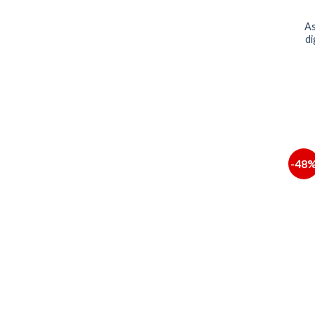
As
di
-48