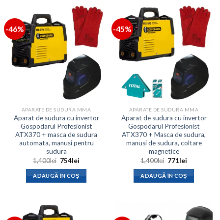
-46%
-45%
APARATE DE SUDURA MMA
APARATE DE SUDURA MMA
Aparat de sudura cu invertor
Aparat de sudura cu invertor
Gospodarul Profesionist
Gospodarul Profesionist
ATX370 + masca de sudura
ATX370 + Masca de sudura,
automata, manusi pentru
manusi de sudura, coltare
sudura
magnetice
Prețul
Prețul
Prețul
Prețul
1,400
lei
754
lei
1,400
lei
771
lei
inițial
curent
inițial
curent
a
este:
a
este:
ADAUGĂ ÎN COȘ
ADAUGĂ ÎN COȘ
fost:
754lei.
fost:
771lei.
1,400lei.
1,400lei.