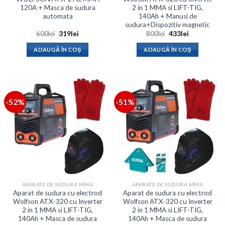
120A + Masca de sudura
2 in 1 MMA si LIFT-TIG,
automata
140Ah + Manusi de
sudura+Dispozitiv magnetic
Prețul
Prețul
Prețul
Prețul
600
lei
319
lei
800
lei
433
lei
inițial
curent
inițial
curent
a
este:
a
este:
ADAUGĂ ÎN COȘ
ADAUGĂ ÎN COȘ
fost:
319lei.
fost:
433lei.
600lei.
800lei.
-52%
-51%
APARATE DE SUDURA MMA
APARATE DE SUDURA MMA
Aparat de sudura cu electrod
Aparat de sudura cu electrod
Wolfson ATX-320 cu Inverter
Wolfson ATX-320 cu Inverter
2 in 1 MMA si LIFT-TIG,
2 in 1 MMA si LIFT-TIG,
140Ah + Masca de sudura
140Ah + Masca de sudura