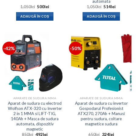
automata
Prețul
Prețul
Prețul
Prețul
1,050
lei
500
lei
1,050
lei
514
lei
inițial
curent
inițial
curent
a
este:
a
este:
ADAUGĂ ÎN COȘ
ADAUGĂ ÎN COȘ
fost:
500lei.
fost:
514lei.
1,050lei.
1,050lei.
-42%
-50%
APARATE DE SUDURA MMA
APARATE DE SUDURA MMA
Aparat de sudura cu electrod
Aparat de sudura cu invertor
Wolfson ATX-320 cu Inverter
Gospodarul Profesionist
2 in 1 MMA si LIFT-TIG,
ATX270, 270Ah + Manusi
140Ah + Masca de sudura
pentru sudura, coltare
automata, dispozitiv
magnetice sudura
magnetic
Prețul
Prețul
Prețul
Prețul
850
lei
492
lei
650
lei
324
lei