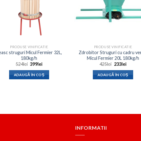
PRODUSE VINIFICATIE
PRODUSE VINIFICATIE
easc struguri Micul Fermier 32L,
Zdrobitor Struguri cu cadru ve
180kg/h
Micul Fermier 20L 180kg/h
Prețul
Prețul
Prețul
Prețul
524
lei
399
lei
425
lei
233
lei
inițial
curent
inițial
curent
a
este:
a
este:
ADAUGĂ ÎN COȘ
ADAUGĂ ÎN COȘ
fost:
399lei.
fost:
233lei.
524lei.
425lei.
INFORMATII