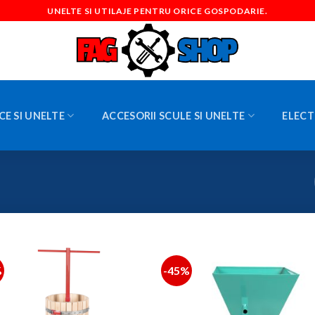
UNELTE SI UTILAJE PENTRU ORICE GOSPODARIE.
CE SI UNELTE
ACCESORII SCULE SI UNELTE
ELECT
%
-45%