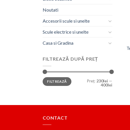
Noutati
Accesorii scule si unelte
Scule electrice si unelte
Casa si Gradina
T
FILTREAZĂ DUPĂ PREȚ
Preț
Preț
Preț:
230lei
—
FILTREAZĂ
minim
maxim
400lei
CONTACT