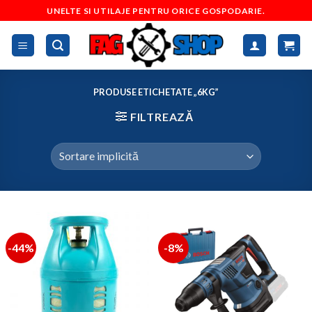
Skip
UNELTE SI UTILAJE PENTRU ORICE GOSPODARIE.
to
content
PRODUSE ETICHETATE „6KG”
FILTREAZĂ
-44%
-8%