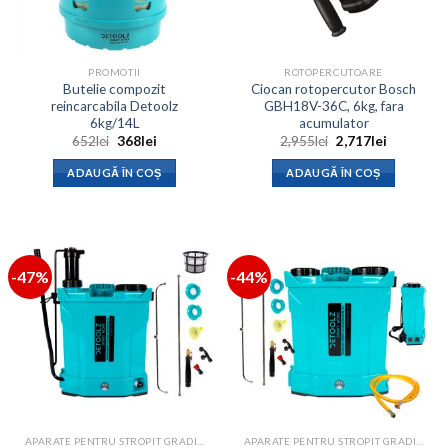
PROMOTII
ROTOPERCUTOARE
Butelie compozit
Ciocan rotopercutor Bosch
reincarcabila Detoolz
GBH18V-36C, 6kg, fara
6kg/14L
acumulator
Prețul
Prețul
Prețul
Prețul
652
lei
368
lei
2,955
lei
2,717
lei
inițial
curent
inițial
curent
a
este:
a
este:
ADAUGĂ ÎN COȘ
ADAUGĂ ÎN COȘ
fost:
368lei.
fost:
2,717lei.
652lei.
2,955lei.
-47%
-44%
APARATE PENTRU STROPIT GRADINA
APARATE PENTRU STROPIT GRADINA