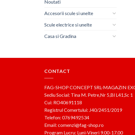
Noutati
Accesorii scule si unelte
Scule electrice si unelte
Casa si Gradina
CONTACT
FAG-SHOP CONCEPT SRL-MAGAZIN EX
Sediu Social: Tina M. Petre,Nr 5,Bl L41,Sc 1
Cui: RO40691118
Registrul Comertului: J40/2451/2019
Telefon: 0769492534
Email: comenzi@fag-shop.ro
Program Lucru: Luni-Vineri 9.00-17.00