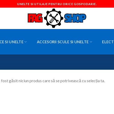
UNELTE SI UTILAJE PENTRU ORICE GOSPODARIE.
CE SI UNELTE
ACCESORII SCULE SI UNELTE
ELECT
 fost găsit niciun produs care să se potrivească cu selecția ta.