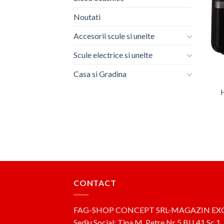
Noutati
Accesorii scule si unelte
Scule electrice si unelte
Casa si Gradina
CONTACT
FAG-SHOP CONCEPT SRL-MAGAZIN EX
Sediu Social: Tina M. Petre,Nr 5,Bl L41,Sc 1