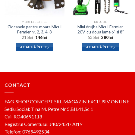
MORI ELECTRICE
DRUJBE
Ciocanele pentru moara Micul
Mini drujba Micul Fermier,
Fermier nr. 2, 3, 4, 8
20V, cu doua lame 6” si 8”
Prețul
Prețul
Prețul
Prețul
215
lei
146
lei
535
lei
280
lei
inițial
curent
inițial
curent
a
este:
a
este:
ADAUGĂ ÎN COȘ
ADAUGĂ ÎN COȘ
fost:
146lei.
fost:
280lei.
215lei.
535lei.
CONTACT
FAG-SHOP CONCEPT SRL-MAGAZIN EXCLUSIV ONLINE
Sediu Social: Tina M. Petre,Nr 5,Bl L41,Sc 1
Cui: RO40691118
Registrul Comertului: J40/2451/2019
Telefon: 0769492534