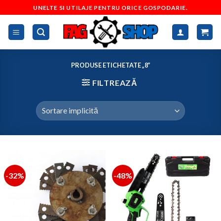
Skip
UNELTE SI UTILAJE PENTRU ORICE GOSPODARIE.
to
content
PRODUSE ETICHETATE „8”
FILTREAZĂ
-32%
-48%