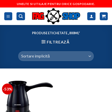
Skip
UNELTE SI UTILAJE PENTRU ORICE GOSPODARIE.
to
content
PRODUSE ETICHETATE „800ML”
FILTREAZĂ
-53%