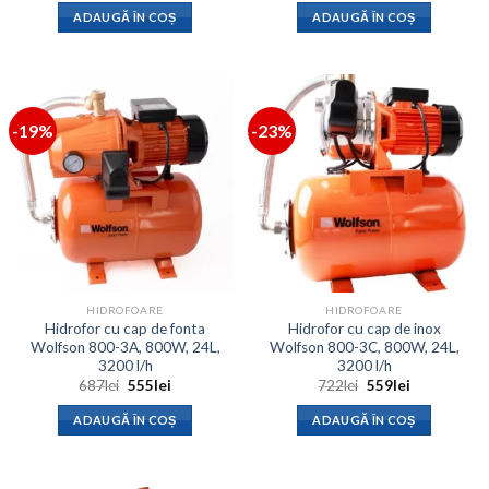
a
este:
a
este:
ADAUGĂ ÎN COȘ
ADAUGĂ ÎN COȘ
fost:
1,865lei.
fost:
140lei.
2,055lei.
300lei.
-19%
-23%
HIDROFOARE
HIDROFOARE
Hidrofor cu cap de fonta
Hidrofor cu cap de inox
Wolfson 800-3A, 800W, 24L,
Wolfson 800-3C, 800W, 24L,
3200 l/h
3200 l/h
Prețul
Prețul
Prețul
Prețul
687
lei
555
lei
722
lei
559
lei
inițial
curent
inițial
curent
a
este:
a
este:
ADAUGĂ ÎN COȘ
ADAUGĂ ÎN COȘ
fost:
555lei.
fost:
559lei.
687lei.
722lei.