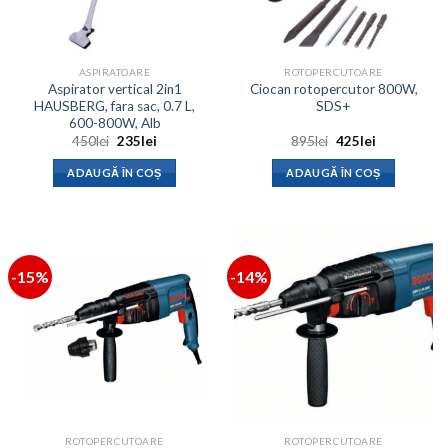
ASPIRATOARE
ROTOPERCUTOARE
Aspirator vertical 2in1
Ciocan rotopercutor 800W,
HAUSBERG, fara sac, 0.7 L,
SDS+
600-800W, Alb
Prețul
Prețul
Prețul
Prețul
450
lei
235
lei
895
lei
425
lei
inițial
curent
inițial
curent
a
este:
a
este:
ADAUGĂ ÎN COȘ
ADAUGĂ ÎN COȘ
fost:
235lei.
fost:
425lei.
450lei.
895lei.
-15%
-14%
ROTOPERCUTOARE
ROTOPERCUTOARE