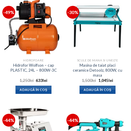
-49%
-30%
HIDROFOARE
SCULE DE MANA SI UNELTE
Hidrofor Wolfson – cap
Masina de taiat placi
PLASTIC, 24L – 800W-3C
ceramice Detoolz, 800W, cu
masa
Prețul
Prețul
Prețul
Prețul
1,250
lei
633
lei
1,500
lei
1,045
lei
inițial
curent
inițial
curent
a
este:
a
este:
ADAUGĂ ÎN COȘ
ADAUGĂ ÎN COȘ
fost:
633lei.
fost:
1,045lei.
1,250lei.
1,500lei.
-44%
-44%