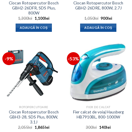
Ciocan Rotopercutor Bosch
Ciocan Rotopercutor Bosch
GBH2-26DFR, SDS Plus,
GBH2-26DRE, 800W, 2.7J
800W
Prețul
Prețul
Prețul
Prețul
1,300
lei
1,100
lei
1,050
lei
900
lei
inițial
curent
inițial
curent
a
este:
a
este:
ADAUGĂ ÎN COȘ
ADAUGĂ ÎN COȘ
fost:
1,100lei.
fost:
900lei.
1,300lei.
1,050lei.
-9%
-53%
ROTOPERCUTOARE
FIER DE CALCAT
Ciocan Rotopercutor Bosch
Fier calcat de voiaj Hausberg
GBH3-28, SDS Plus, 800W,
HB7910BL, 800-1000W
3.1J
Prețul
Prețul
Prețul
Prețul
2,055
lei
1,865
lei
300
lei
140
lei
inițial
curent
inițial
curent