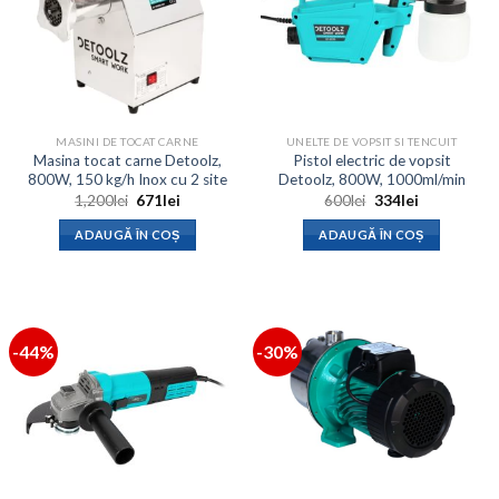
MASINI DE TOCAT CARNE
UNELTE DE VOPSIT SI TENCUIT
Masina tocat carne Detoolz,
Pistol electric de vopsit
800W, 150 kg/h Inox cu 2 site
Detoolz, 800W, 1000ml/min
Prețul
Prețul
Prețul
Prețul
1,200
lei
671
lei
600
lei
334
lei
inițial
curent
inițial
curent
a
este:
a
este:
ADAUGĂ ÎN COȘ
ADAUGĂ ÎN COȘ
fost:
671lei.
fost:
334lei.
1,200lei.
600lei.
-44%
-30%