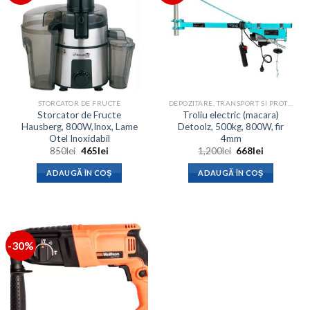
STORCATOR DE FRUCTE
DEPOZITARE, TRANSPORT SI PROTECTIE
Storcator de Fructe
Troliu electric (macara)
Hausberg, 800W,Inox, Lame
Detoolz, 500kg, 800W, fir
Otel Inoxidabil
4mm
Prețul
Prețul
Prețul
Prețul
850
lei
465
lei
1,200
lei
668
lei
inițial
curent
inițial
curent
a
este:
a
este:
ADAUGĂ ÎN COȘ
ADAUGĂ ÎN COȘ
fost:
465lei.
fost:
668lei.
850lei.
1,200lei.
-30%