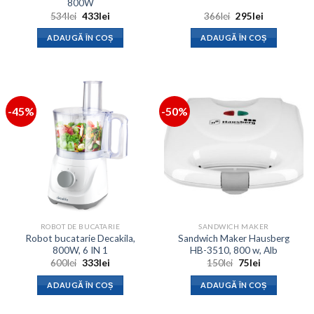
800W
Prețul
Prețul
Prețul
Prețul
534
lei
433
lei
366
lei
295
lei
inițial
curent
inițial
curent
a
este:
a
este:
ADAUGĂ ÎN COȘ
ADAUGĂ ÎN COȘ
fost:
433lei.
fost:
295lei.
534lei.
366lei.
-45%
-50%
ROBOT DE BUCATARIE
SANDWICH MAKER
Robot bucatarie Decakila,
Sandwich Maker Hausberg
800W, 6 IN 1
HB-3510, 800 w, Alb
Prețul
Prețul
Prețul
Prețul
600
lei
333
lei
150
lei
75
lei
inițial
curent
inițial
curent
a
este:
a
este:
ADAUGĂ ÎN COȘ
ADAUGĂ ÎN COȘ
fost:
333lei.
fost:
75lei.
600lei.
150lei.