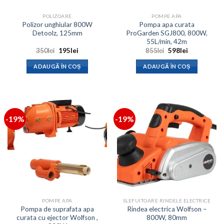
POLIZOARE
POMPE APA
Polizor unghiular 800W
Pompa apa curata
Detoolz, 125mm
ProGarden SGJ800, 800W,
55L/min, 42m
Prețul
Prețul
Prețul
Prețul
350
lei
195
lei
855
lei
598
lei
inițial
curent
inițial
curent
a
este:
a
este:
ADAUGĂ ÎN COȘ
ADAUGĂ ÎN COȘ
fost:
195lei.
fost:
598lei.
350lei.
855lei.
-19%
-19%
POMPE APA
SLEFUITOARE RINDELE ELECTRICE
Pompa de suprafata apa
Rindea electrica Wolfson –
curata cu ejector Wolfson ,
800W, 80mm