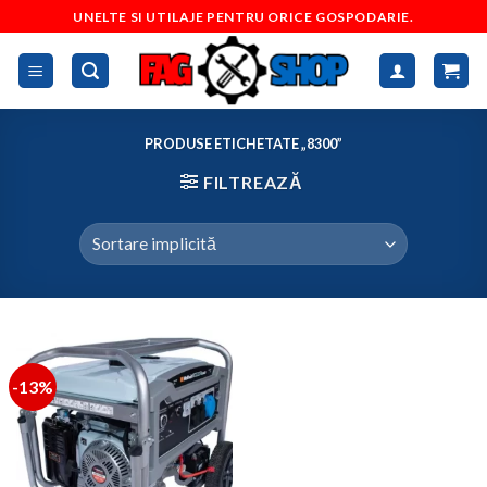
Skip
UNELTE SI UTILAJE PENTRU ORICE GOSPODARIE.
to
content
PRODUSE ETICHETATE „8300”
FILTREAZĂ
-13%