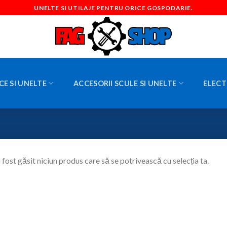
UNELTE SI UTILAJE PENTRU ORICE GOSPODARIE.
CE SI UNELTE
ACCESORII SCULE SI UNELTE
ELECT
 fost găsit niciun produs care să se potrivească cu selecția ta.