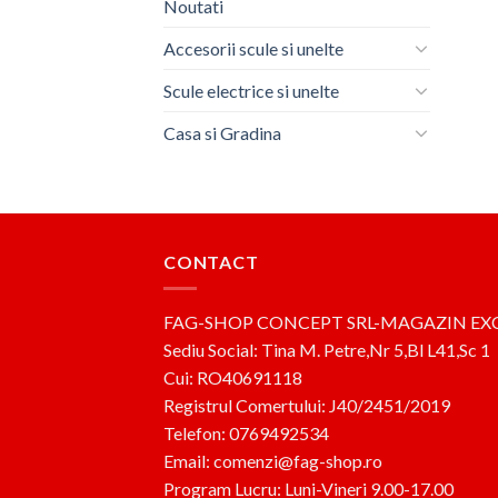
Noutati
Accesorii scule si unelte
Scule electrice si unelte
Casa si Gradina
CONTACT
FAG-SHOP CONCEPT SRL-MAGAZIN EX
Sediu Social: Tina M. Petre,Nr 5,Bl L41,Sc 1
Cui: RO40691118
Registrul Comertului: J40/2451/2019
Telefon: 0769492534
Email: comenzi@fag-shop.ro
Program Lucru: Luni-Vineri 9.00-17.00