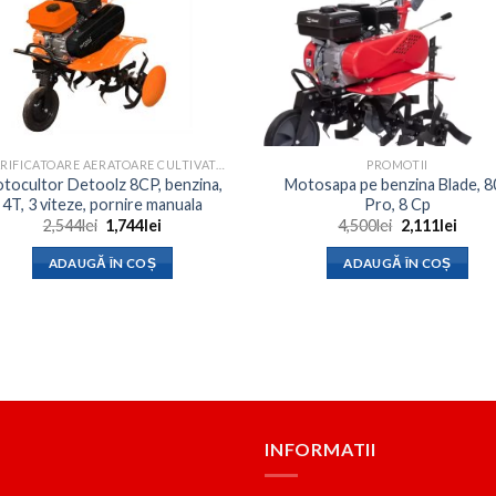
SCARIFICATOARE AERATOARE CULTIVATOARE
PROMOTII
tocultor Detoolz 8CP, benzina,
Motosapa pe benzina Blade, 8
4T, 3 viteze, pornire manuala
Pro, 8 Cp
Prețul
Prețul
Prețul
Prețu
2,544
lei
1,744
lei
4,500
lei
2,111
lei
inițial
curent
inițial
curen
a
este:
a
este:
ADAUGĂ ÎN COȘ
ADAUGĂ ÎN COȘ
fost:
1,744lei.
fost:
2,111l
2,544lei.
4,500lei.
INFORMATII