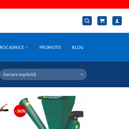
ROCASNICE
PROMOTII
BLOG
-36%