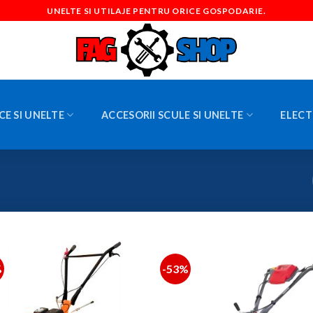
UNELTE SI UTILAJE PENTRU ORICE GOSPODARIE.
CE SI UNELTE
ACCESORII SCULE SI UNELTE
ELECT
%
-53%