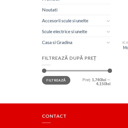
Noutati
Accesorii scule si unelte
Scule electrice si unelte
Casa si Gradina
Mo
FILTREAZĂ DUPĂ PREȚ
Preț
Preț
Preț:
1,740lei
—
FILTREAZĂ
minim
maxim
4,150lei
CONTACT