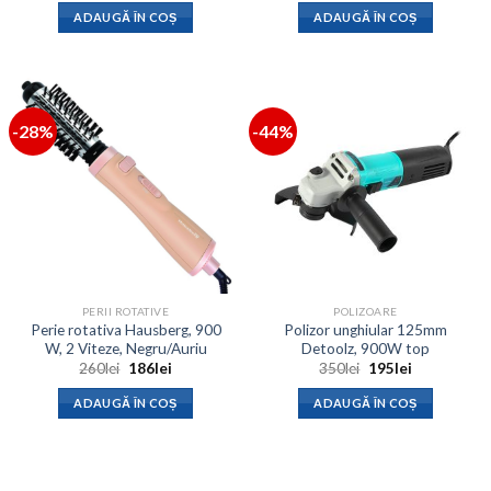
a
este:
a
este:
ADAUGĂ ÎN COȘ
ADAUGĂ ÎN COȘ
fost:
288lei.
fost:
186lei.
450lei.
250lei.
-28%
-44%
PERII ROTATIVE
POLIZOARE
Perie rotativa Hausberg, 900
Polizor unghiular 125mm
W, 2 Viteze, Negru/Auriu
Detoolz, 900W top
Prețul
Prețul
Prețul
Prețul
260
lei
186
lei
350
lei
195
lei
inițial
curent
inițial
curent
a
este:
a
este:
ADAUGĂ ÎN COȘ
ADAUGĂ ÎN COȘ
fost:
186lei.
fost:
195lei.
260lei.
350lei.