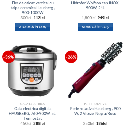
Fier de calcat vertical cu
Hidrofor Wolfson cap INOX,
talpa ceramica Hausberg ,
900W, 24L
900-1000W
Prețul
Prețul
Prețul
Prețul
300
lei
112
lei
1,800
lei
949
lei
inițial
curent
inițial
curent
a
este:
a
este:
ADAUGĂ ÎN COȘ
ADAUGĂ ÎN COȘ
fost:
112lei.
fost:
949lei.
300lei.
1,800lei.
-36%
-26%
OALA ELECTRICA
PERII ROTATIVE
Oala electrica digitala
Perie rotativa Hausberg , 900
HAUSBERG, 760-900W, 5L,
W, 2 Viteze, Negru/Rosu
Termostat
Prețul
Prețul
Prețul
Prețul
450
lei
288
lei
250
lei
186
lei
inițial
curent
inițial
curent