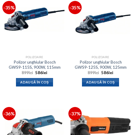
-35%
-35%
POLIZOARE
POLIZOARE
Polizor unghiular Bosch
Polizor unghiular Bosch
GWS9-115S, 900W, 115mm
GWS9-125S, 900W, 125mm
Prețul
Prețul
Prețul
Prețul
899
lei
586
lei
899
lei
586
lei
inițial
curent
inițial
curent
a
este:
a
este:
ADAUGĂ ÎN COȘ
ADAUGĂ ÎN COȘ
fost:
586lei.
fost:
586lei.
899lei.
899lei.
-36%
-37%