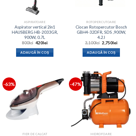
ASPIRATOARE
ROTOPERCUTOARE
Aspirator vertical 2in1
Ciocan Rotopercutor Bosch
HAUSBERG HB-2033GR,
GBH4-32DFR, SDS ,900W,
900W, 0.7L
4.2J
Prețul
Prețul
Prețul
Prețul
800
lei
420
lei
3,100
lei
2,750
lei
inițial
curent
inițial
curent
a
este:
a
este:
ADAUGĂ ÎN COȘ
ADAUGĂ ÎN COȘ
fost:
420lei.
fost:
2,750lei.
800lei.
3,100lei.
-63%
-47%
FIER DE CALCAT
HIDROFOARE