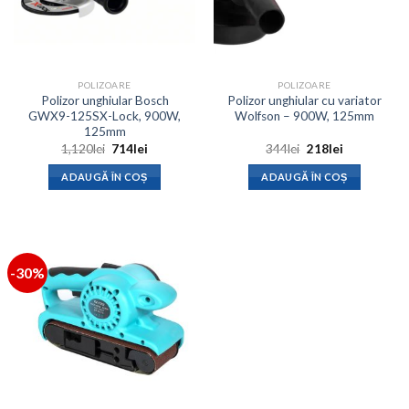
POLIZOARE
POLIZOARE
Polizor unghiular Bosch
Polizor unghiular cu variator
GWX9-125SX-Lock, 900W,
Wolfson – 900W, 125mm
125mm
Prețul
Prețul
Prețul
Prețul
1,120
lei
714
lei
344
lei
218
lei
inițial
curent
inițial
curent
a
este:
a
este:
ADAUGĂ ÎN COȘ
ADAUGĂ ÎN COȘ
fost:
714lei.
fost:
218lei.
1,120lei.
344lei.
-30%