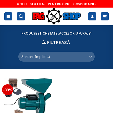
Skip
UNELTE SI UTILAJE PENTRU ORICE GOSPODARIE.
to
content
PRODUSE ETICHETATE „ACCESORIU FURAJE”
FILTREAZĂ
-38%