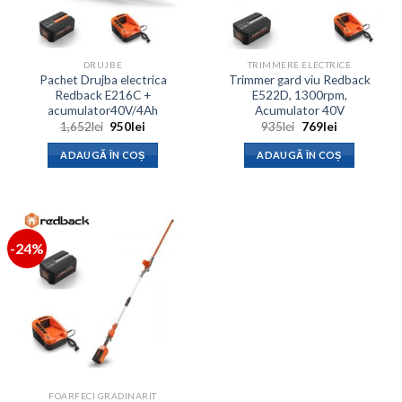
DRUJBE
TRIMMERE ELECTRICE
Pachet Drujba electrica
Trimmer gard viu Redback
Redback E216C +
E522D, 1300rpm,
acumulator40V/4Ah
Acumulator 40V
Prețul
Prețul
Prețul
Prețul
1,652
lei
950
lei
935
lei
769
lei
inițial
curent
inițial
curent
a
este:
a
este:
ADAUGĂ ÎN COȘ
ADAUGĂ ÎN COȘ
fost:
950lei.
fost:
769lei.
1,652lei.
935lei.
-24%
FOARFECI GRADINARIT