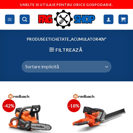
Skip
UNELTE SI UTILAJE PENTRU ORICE GOSPODARIE.
to
content
PRODUSE ETICHETATE „ACUMULATOR40V”
FILTREAZĂ
-42%
-18%