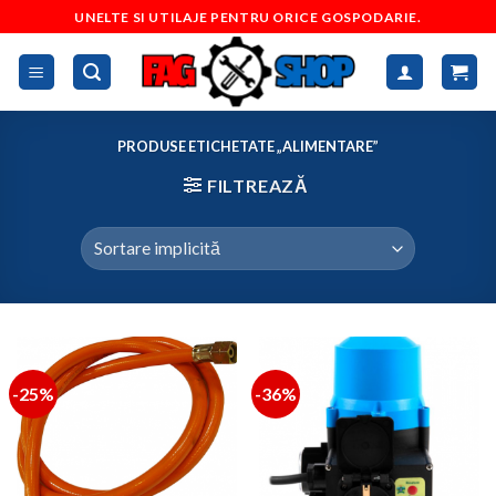
Skip
UNELTE SI UTILAJE PENTRU ORICE GOSPODARIE.
to
content
PRODUSE ETICHETATE „ALIMENTARE”
FILTREAZĂ
-25%
-36%