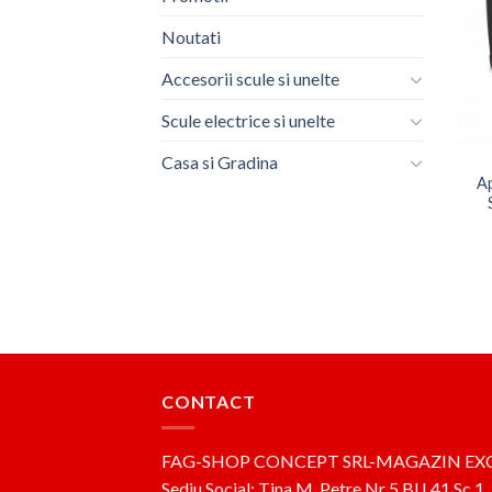
Noutati
Accesorii scule si unelte
Scule electrice si unelte
Casa si Gradina
Ap
CONTACT
FAG-SHOP CONCEPT SRL-MAGAZIN EX
Sediu Social: Tina M. Petre,Nr 5,Bl L41,Sc 1