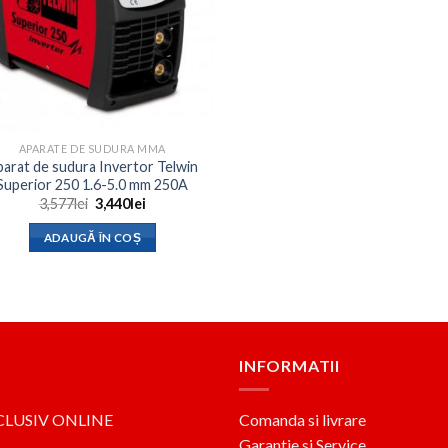
APARATE DE SUDURA MMA
arat de sudura Invertor Telwin
Superior 250 1.6-5.0 mm 250A
Prețul
Prețul
3,577
lei
3,440
lei
inițial
curent
a
este:
ADAUGĂ ÎN COȘ
fost:
3,440lei.
3,577lei.
INFORMATII
CLUSIV ONLINE
Comanda si livrare
Garantie si Service