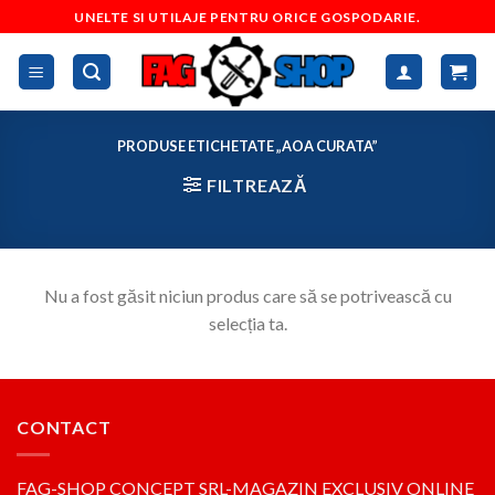
Skip
UNELTE SI UTILAJE PENTRU ORICE GOSPODARIE.
to
content
PRODUSE ETICHETATE „AOA CURATA”
FILTREAZĂ
Nu a fost găsit niciun produs care să se potrivească cu
selecția ta.
CONTACT
FAG-SHOP CONCEPT SRL-MAGAZIN EXCLUSIV ONLINE