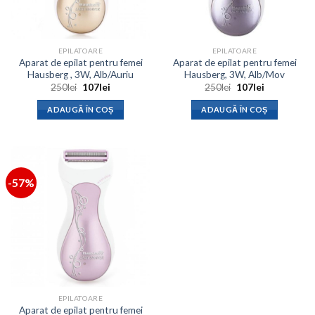
EPILATOARE
EPILATOARE
Aparat de epilat pentru femei
Aparat de epilat pentru femei
Hausberg , 3W, Alb/Auriu
Hausberg, 3W, Alb/Mov
Prețul
Prețul
Prețul
Prețul
250
lei
107
lei
250
lei
107
lei
inițial
curent
inițial
curent
a
este:
a
este:
ADAUGĂ ÎN COȘ
ADAUGĂ ÎN COȘ
fost:
107lei.
fost:
107lei.
250lei.
250lei.
-57%
EPILATOARE
Aparat de epilat pentru femei