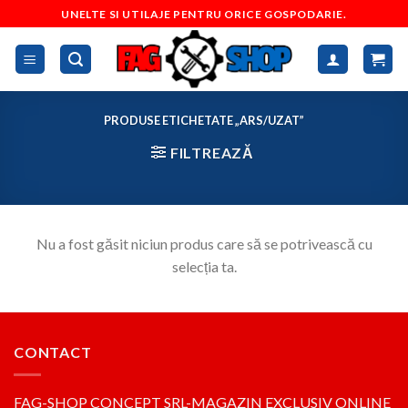
Skip
UNELTE SI UTILAJE PENTRU ORICE GOSPODARIE.
to
content
PRODUSE ETICHETATE „ARS/UZAT”
FILTREAZĂ
Nu a fost găsit niciun produs care să se potrivească cu
selecția ta.
CONTACT
FAG-SHOP CONCEPT SRL-MAGAZIN EXCLUSIV ONLINE