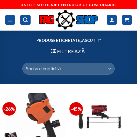
Skip
UNELTE SI UTILAJE PENTRU ORICE GOSPODARIE.
to
content
PRODUSE ETICHETATE „ASCUTIT”
FILTREAZĂ
-26%
-45%