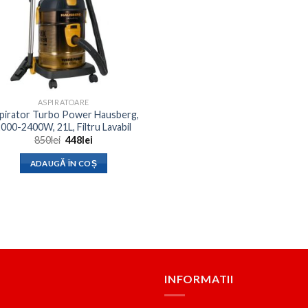
ASPIRATOARE
pirator Turbo Power Hausberg,
000-2400W, 21L, Filtru Lavabil
Prețul
Prețul
850
lei
448
lei
inițial
curent
a
este:
ADAUGĂ ÎN COȘ
fost:
448lei.
850lei.
INFORMATII