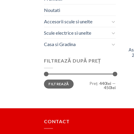
Noutati
Accesorii scule si unelte
Scule electrice si unelte
Casa si Gradina
As
2
FILTREAZĂ DUPĂ PREȚ
Preț
Preț
Preț:
440lei
—
FILTREAZĂ
minim
maxim
450lei
CONTACT