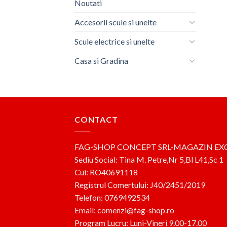
Noutati
Accesorii scule si unelte
Scule electrice si unelte
Casa si Gradina
CONTACT
FAG-SHOP CONCEPT SRL-MAGAZIN EX
Sediu Social: Tina M. Petre,Nr 5,Bl L41,Sc 1
Cui: RO40691118
Registrul Comertului: J40/2451/2019
Telefon: 0769492534
Email: comenzi@fag-shop.ro
Program Lucru: Luni-Vineri 9.00-17.00