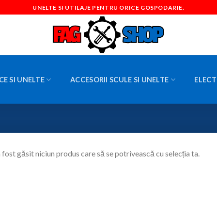
UNELTE SI UTILAJE PENTRU ORICE GOSPODARIE.
CE SI UNELTE
ACCESORII SCULE SI UNELTE
ELECT
 fost găsit niciun produs care să se potrivească cu selecția ta.