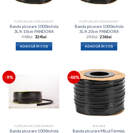
FURTUNURI GRADINARIT
FURTUNURI GRADINARIT
Banda picurare 1000m/rola
Banda picurare 1000m/rola
3L/h 10cm PANDORA
3L/h 20cm PANDORA
Prețul
Prețul
Prețul
Prețul
448
lei
324
lei
295
lei
236
lei
inițial
curent
inițial
curent
a
este:
a
este:
ADAUGĂ ÎN COȘ
ADAUGĂ ÎN COȘ
fost:
324lei.
fost:
236lei.
448lei.
295lei.
-9%
-48%
FURTUNURI GRADINARIT
IRIGARE
Banda picurare 1000m/rola
Banda picurare Micul Fermier,