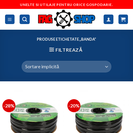
Skip
UNELTE SI UTILAJE PENTRU ORICE GOSPODARIE.
to
content
PRODUSE ETICHETATE „BANDA”
FILTREAZĂ
-28%
-20%