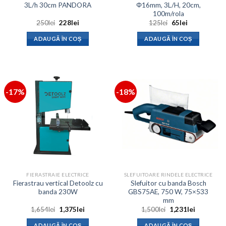
3L/h 30cm PANDORA
Φ16mm, 3L/H, 20cm,
100m/rola
Prețul
Prețul
Prețul
Prețul
250
lei
228
lei
125
lei
65
lei
inițial
curent
inițial
curent
a
este:
a
este:
ADAUGĂ ÎN COȘ
ADAUGĂ ÎN COȘ
fost:
228lei.
fost:
65lei.
250lei.
125lei.
-17%
-18%
FIERASTRAIE ELECTRICE
SLEFUITOARE RINDELE ELECTRICE
Fierastrau vertical Detoolz cu
Slefuitor cu banda Bosch
banda 230W
GBS75AE, 750 W, 75×533
mm
Prețul
Prețul
Prețul
Prețul
1,654
lei
1,375
lei
1,500
lei
1,231
lei
inițial
curent
inițial
curent
a
este:
a
este:
ADAUGĂ ÎN COȘ
ADAUGĂ ÎN COȘ