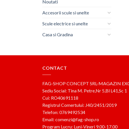
Noutati
Accesorii scule si unelte
Scule electrice si unelte
Casa si Gradina
CONTACT
FAG-SHOP CONCEPT SRL-MAGAZIN EX
Sediu Social: Tina M. Petre,Nr 5,Bl L41,Sc 1
Cui: RO40691118
Registrul Comertului: J40/2451/2019
Telefon: 0769492534
Email: comenzi@fag-shop.ro
Program Lucru: Luni-Vineri 9.00-17.00