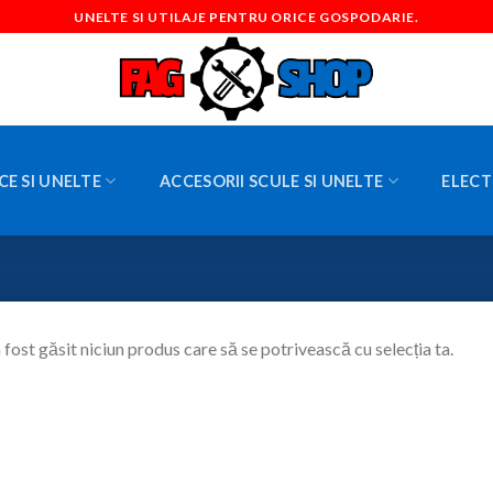
UNELTE SI UTILAJE PENTRU ORICE GOSPODARIE.
CE SI UNELTE
ACCESORII SCULE SI UNELTE
ELECT
 fost găsit niciun produs care să se potrivească cu selecția ta.