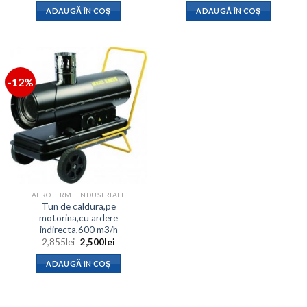
a
este:
a
este:
ADAUGĂ ÎN COȘ
ADAUGĂ ÎN COȘ
fost:
2,050lei.
fost:
1,672lei.
2,355lei.
2,385lei.
-12%
AEROTERME INDUSTRIALE
Tun de caldura,pe
motorina,cu ardere
indirecta,600 m3/h
Prețul
Prețul
2,855
lei
2,500
lei
inițial
curent
a
este:
ADAUGĂ ÎN COȘ
fost:
2,500lei.
2,855lei.