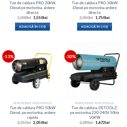
Tun de caldura PRO 20kW,
Tun de caldura PRO 30kW
Diesel pe motorina, ardere
Diesel pe motorina ardere
directa
directa
Prețul
Prețul
Prețul
Prețul
2,000
lei
1,550
lei
2,050
lei
1,750
lei
inițial
curent
inițial
curent
a
este:
a
este:
ADAUGĂ ÎN COȘ
ADAUGĂ ÎN COȘ
fost:
1,550lei.
fost:
1,750lei.
2,000lei.
2,050lei.
-13%
-30%
AEROTERME INDUSTRIALE
AEROTERME INDUSTRIALE
Tun de caldura PRO 50kW
Tun de caldura, DETOOLZ,
Diesel, pe motorina, ardere
pe motorina,220-240V 50Hz
rapida
50KW
Prețul
Prețul
Prețul
Prețul
2,355
lei
2,050
lei
2,385
lei
1,672
lei
inițial
curent
inițial
curent