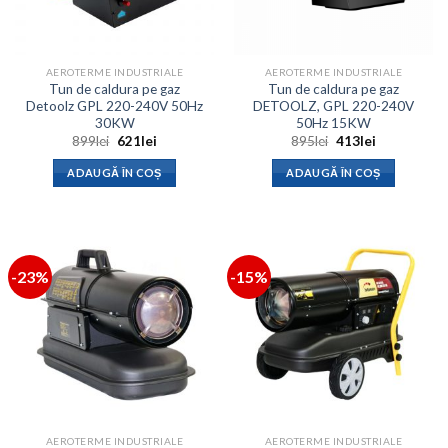
AEROTERME INDUSTRIALE
AEROTERME INDUSTRIALE
Tun de caldura pe gaz
Tun de caldura pe gaz
Detoolz GPL 220-240V 50Hz
DETOOLZ, GPL 220-240V
30KW
50Hz 15KW
Prețul
Prețul
Prețul
Prețul
899
lei
621
lei
895
lei
413
lei
inițial
curent
inițial
curent
a
este:
a
este:
ADAUGĂ ÎN COȘ
ADAUGĂ ÎN COȘ
fost:
621lei.
fost:
413lei.
899lei.
895lei.
-23%
-15%
AEROTERME INDUSTRIALE
AEROTERME INDUSTRIALE