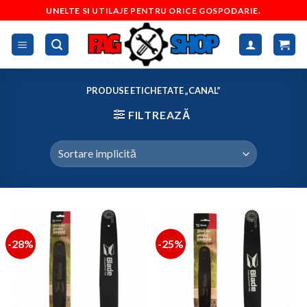
Skip
UNELTE SI UTILAJE PENTRU ORICE GOSPODARIE.
to
content
PRODUSE ETICHETATE „CANAL”
FILTREAZĂ
-28%
-25%