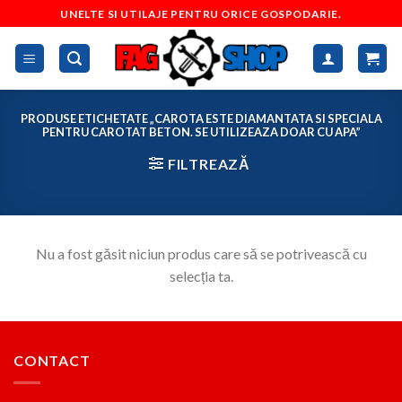
Skip
UNELTE SI UTILAJE PENTRU ORICE GOSPODARIE.
to
content
PRODUSE ETICHETATE „CAROTA ESTE DIAMANTATA SI SPECIALA
PENTRU CAROTAT BETON. SE UTILIZEAZA DOAR CU APA”
FILTREAZĂ
Nu a fost găsit niciun produs care să se potrivească cu
selecția ta.
CONTACT