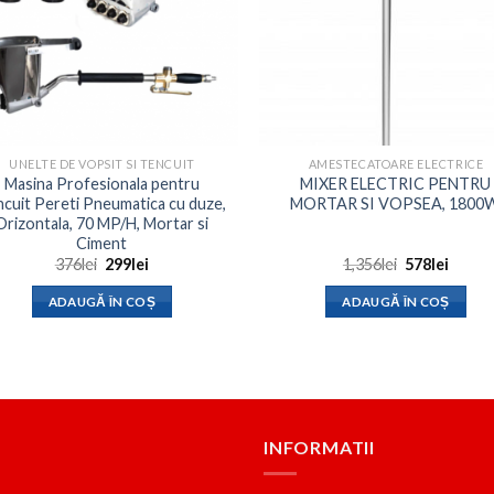
UNELTE DE VOPSIT SI TENCUIT
AMESTECATOARE ELECTRICE
Masina Profesionala pentru
MIXER ELECTRIC PENTRU
cuit Pereti Pneumatica cu duze,
MORTAR SI VOPSEA, 1800
Orizontala, 70 MP/H, Mortar si
Ciment
Prețul
Prețul
Prețul
Prețul
376
lei
299
lei
1,356
lei
578
lei
inițial
curent
inițial
curen
a
este:
a
este:
ADAUGĂ ÎN COȘ
ADAUGĂ ÎN COȘ
fost:
299lei.
fost:
578lei.
376lei.
1,356lei.
INFORMATII