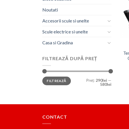
Noutati
Accesorii scule si unelte
Scule electrice si unelte
Casa si Gradina
Ten
FILTREAZĂ DUPĂ PREȚ
Preț
Preț
Preț:
290lei
—
FILTREAZĂ
minim
maxim
580lei
CONTACT