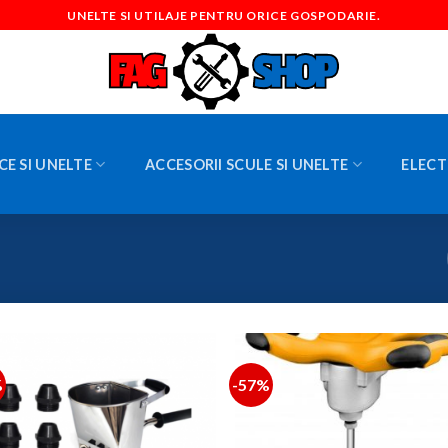
UNELTE SI UTILAJE PENTRU ORICE GOSPODARIE.
CE SI UNELTE
ACCESORII SCULE SI UNELTE
ELECT
%
-57%