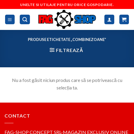
Skip
UNELTE SI UTILAJE PENTRU ORICE GOSPODARIE.
to
content
PRODUSE ETICHETATE „COMBINEZOANE”
FILTREAZĂ
Nu a fost găsit niciun produs care să se potrivească cu
selecția ta.
CONTACT
FAG-SHOP CONCEPT SRL-MAGAZIN EXCLUSIV ONLINE